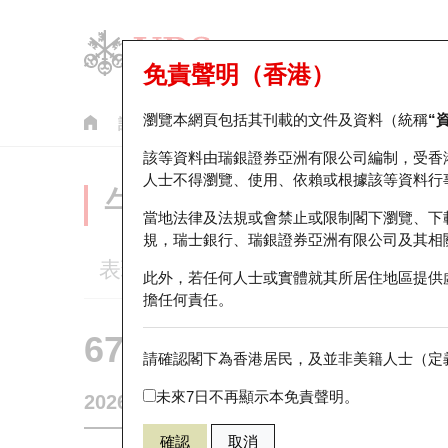
免責聲明（香港）
瀏覽本網頁包括其刊載的文件及資料（統稱
“
認股證
牛熊證
美股指數產品
輪證市場統計
該等資料由瑞銀證券亞洲有限公司編制，受香
人士不得瀏覽、使用、依賴或根據該等資料行
牛熊證分析儀
當地法律及法規或會禁止或限制閣下瀏覽、下
規，瑞士銀行、瑞銀證券亞洲有限公司及其相
表現
街貨統計
比較
此外，若任何人士或實體就其所居住地區提供
擔任何責任。
67154 瑞銀
熊證
請確認閣下為香港居民，及並非美籍人士（定義
HSI 恒生指
未來7日不再顯示本免責聲明。
2026-08-06
相關資產價格
25,530.28
街貨量
確認
取消