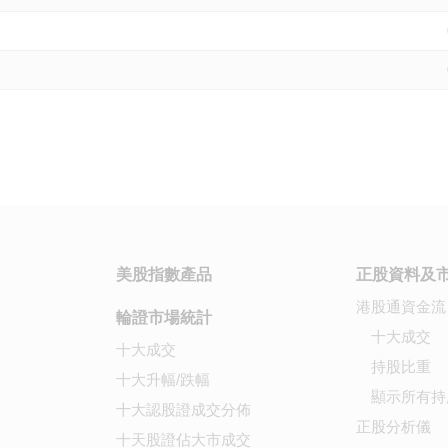
美股指數產品
正股資料及
港股通資金流
輪證市場統計
十大成交
十大成交
持股比重
十大升幅/跌幅
顯示所有持
十大認股證成交分佈
正股分析儀
十天股證佔大市成交