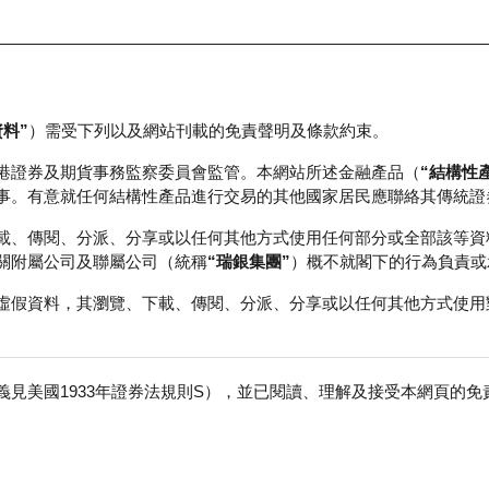
資料”
）需受下列以及網站刊載的免責聲明及條款約束。
正股資料及市場統計
瑞銀輪證教室
港證券及期貨事務監察委員會監管。本網站所述金融產品（
“結構性
事。有意就任何結構性產品進行交易的其他國家居民應聯絡其傳統證
載、傳閱、分派、分享或以任何其他方式使用任何部分或全部該等資
關附屬公司及聯屬公司（統稱
“瑞銀集團”
）概不就閣下的行為負責或
虛假資料，其瀏覽、下載、傳閱、分派、分享或以任何其他方式使用
見美國1933年證券法規則S），並已閱讀、理解及接受本網頁的
數
免
0