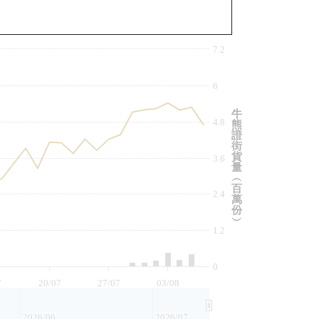
與相關資產比較
7.2
6
牛
4.8
熊
證
街
貨
3.6
量
︵
百
2.4
萬
份
︶
1.2
0
7
20/07
27/07
03/08
2026/06
2026/07