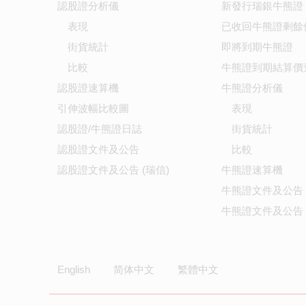
認股證分析儀
新發行瑞銀牛熊證
表現
已收回牛熊證剩餘
街貨統計
即將到期牛熊證
比較
牛熊證到期結算價
認股證速算機
牛熊證分析儀
引伸波幅比較圖
表現
認股證/牛熊證日誌
街貨統計
認股證文件及公告
比較
認股證文件及公告 (瑞信)
牛熊證速算機
牛熊證文件及公告
牛熊證文件及公告 
English
简体中文
繁體中文