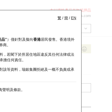
本結構性產品並無抵押品
+852 2971 6668
ol-hkwarrants@ubs.com
繁
/
簡
/
EN
產品”
）僅針對及擬向
香港
居民發售。香港境外
券商。
料，若閣下於所居住地區違反其任何法律或法
承擔任何責任。
對該等資料，瑞銀集團拒絕及一概不負責或承
責聲明及條款
。