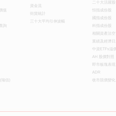
二十大活躍股
資金流
價值
恒指成份股
街貨統計
國指成份股
三十大平均引伸波幅
查詢
科指成份股
相關資產沽空
業績及經濟日
中資ETFs溢
AH 股價對照
即市板塊表現
ADR
(瑞信)
收市競價變化