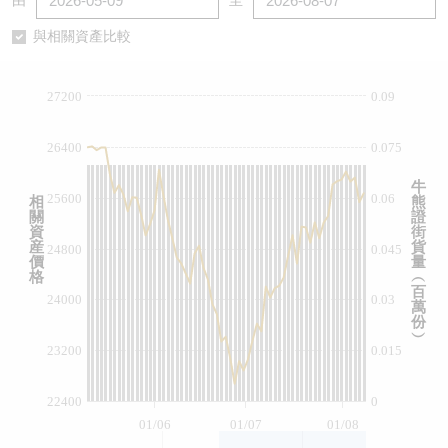
由
至
認股證/牛熊證日誌
牛熊證到期結算價查詢
中資ETFs溢價比較
與相關資產比較
認股證文件及公告
牛熊證分析儀
AH 股價對照
27200
0.09
認股證文件及公告 (瑞信)
牛熊證速算機
即市板塊表現
26400
0.075
牛熊證文件及公告
ADR
牛
25600
0.06
相
熊
關
證
牛熊證文件及公告 (瑞信)
收市競價變化
資
街
産
貨
24800
0.045
價
量
格
︵
百
24000
0.03
萬
份
︶
23200
0.015
22400
0
01/06
01/07
01/08