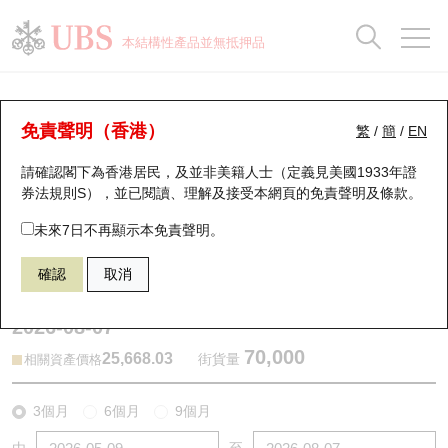
正股資料及市場統計
認股證分析儀
牛熊證分析儀
輪證市場統計
港股通資金流
瑞銀輪證教室
認股證
牛熊證
本結構性產品並無抵押品
認股證搜尋
表現
圖搜牛熊
表現
十大成交
港股通資金流
十大成交
瑞銀輪證教室
牛熊證分析儀
瑞銀認股證一覽
街貨統計
街貨統計
十大升幅/跌幅
正股分析儀
持股比重
每月輪證大市專題
牛熊全景快搜
免責聲明（香港）
繁
/
簡
/
EN
表現
街貨統計
比較
請確認閣下為香港居民，及並非美籍人士（定義見美國1933年證
新發行瑞銀認股證
比較
牛熊證搜尋
比較
十大認股證成交分佈
二十大活躍股份
顯示所有持股比重
輪證專欄
券法規則S），並已閱讀、理解及接受本網頁的
免責聲明及條款
。
即將到期認股證
牛熊證街貨分佈圖
十天股證佔大市成交
恒指成份股
講座及教育短片
66633 瑞銀
牛證
未來7日不再顯示本免責聲明。
HSI 恒生指數
確認
取消
認股證到期結算價查詢
正股牛熊證列表
資金流
國指成份股
認股證投資者教育
2026-08-07
認股證分析儀
新發行瑞銀牛熊證
街貨統計
科指成份股
牛熊證投資者教育
70,000
25,668.03
街貨量
相關資產價格
認股證速算機
已收回牛熊證剩餘價值
三十大平均引伸波幅
相關資產沽空
認股證牛熊證常問問題
3個月
6個月
9個月
引伸波幅比較圖
即將到期牛熊證
業績及經濟日曆