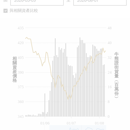
由
至
認股證/牛熊證日誌
牛熊證到期結算價查詢
中資ETFs溢價比較
與相關資產比較
認股證文件及公告
牛熊證分析儀
AH 股價對照
435
48
認股證文件及公告 (瑞信)
牛熊證速算機
即市板塊表現
420
40
牛熊證文件及公告
ADR
牛
405
32
相
熊
關
證
牛熊證文件及公告 (瑞信)
收市競價變化
資
街
産
貨
390
24
價
量
格
︵
百
375
16
萬
份
︶
360
8
345
0
01/06
01/07
01/08