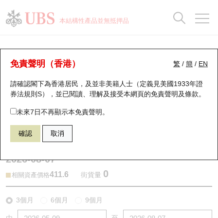
正股資料及市場統計
認股證分析儀
牛熊證分析儀
輪證市場統計
港股通資金流
瑞銀輪證教室
認股證
牛熊證
本結構性產品並無抵押品
認股證搜尋
表現
圖搜牛熊
表現
十大成交
港股通資金流
十大成交
瑞銀輪證教室
牛熊證分析儀
瑞銀認股證一覽
街貨統計
街貨統計
十大升幅/跌幅
正股分析儀
持股比重
每月輪證大市專題
牛熊全景快搜
免責聲明（香港）
繁
/
簡
/
EN
表現
街貨統計
比較
請確認閣下為香港居民，及並非美籍人士（定義見美國1933年證
新發行瑞銀認股證
比較
牛熊證搜尋
比較
十大認股證成交分佈
二十大活躍股份
顯示所有持股比重
輪證專欄
券法規則S），並已閱讀、理解及接受本網頁的
免責聲明及條款
。
即將到期認股證
牛熊證街貨分佈圖
十天股證佔大市成交
恒指成份股
講座及教育短片
66584 瑞銀
牛證
未來7日不再顯示本免責聲明。
0388 香港交易所
確認
取消
認股證到期結算價查詢
正股牛熊證列表
資金流
國指成份股
認股證投資者教育
2026-08-07
認股證分析儀
新發行瑞銀牛熊證
街貨統計
科指成份股
牛熊證投資者教育
0
411.6
街貨量
相關資產價格
認股證速算機
已收回牛熊證剩餘價值
三十大平均引伸波幅
相關資產沽空
認股證牛熊證常問問題
3個月
6個月
9個月
引伸波幅比較圖
即將到期牛熊證
業績及經濟日曆