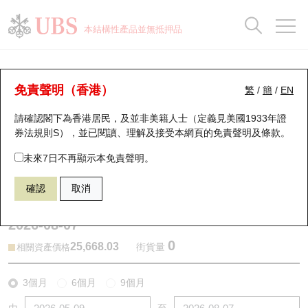
正股資料及市場統計
認股證分析儀
牛熊證分析儀
輪證市場統計
港股通資金流
瑞銀輪證教室
認股證
牛熊證
本結構性產品並無抵押品
認股證搜尋
表現
圖搜牛熊
表現
十大成交
港股通資金流
十大成交
瑞銀輪證教室
牛熊證分析儀
瑞銀認股證一覽
街貨統計
街貨統計
十大升幅/跌幅
正股分析儀
持股比重
每月輪證大市專題
牛熊全景快搜
免責聲明（香港）
繁
/
簡
/
EN
表現
街貨統計
比較
請確認閣下為香港居民，及並非美籍人士（定義見美國1933年證
新發行瑞銀認股證
比較
牛熊證搜尋
比較
十大認股證成交分佈
二十大活躍股份
顯示所有持股比重
輪證專欄
券法規則S），並已閱讀、理解及接受本網頁的
免責聲明及條款
。
即將到期認股證
牛熊證街貨分佈圖
十天股證佔大市成交
恒指成份股
講座及教育短片
66029 瑞銀
熊證
未來7日不再顯示本免責聲明。
HSI 恒生指數
確認
取消
認股證到期結算價查詢
正股牛熊證列表
資金流
國指成份股
認股證投資者教育
2026-08-07
認股證分析儀
新發行瑞銀牛熊證
街貨統計
科指成份股
牛熊證投資者教育
0
25,668.03
街貨量
相關資產價格
認股證速算機
已收回牛熊證剩餘價值
三十大平均引伸波幅
相關資產沽空
認股證牛熊證常問問題
3個月
6個月
9個月
引伸波幅比較圖
即將到期牛熊證
業績及經濟日曆