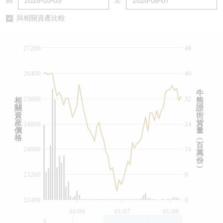
由
至
認股證/牛熊證日誌
牛熊證到期結算價查詢
中資ETFs溢價比較
與相關資產比較
認股證文件及公告
牛熊證分析儀
AH 股價對照
27200
48
認股證文件及公告 (瑞信)
牛熊證速算機
即市板塊表現
26400
40
牛熊證文件及公告
ADR
牛
25600
32
相
熊
關
證
牛熊證文件及公告 (瑞信)
收市競價變化
資
街
産
貨
24800
24
價
量
格
︵
百
24000
16
萬
份
︶
23200
8
22400
0
01/06
01/07
01/08