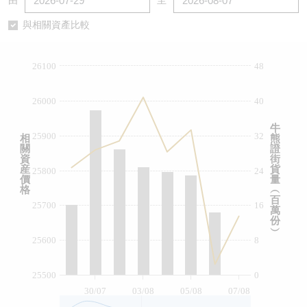
由
至
認股證/牛熊證日誌
牛熊證到期結算價查詢
中資ETFs溢價比較
與相關資產比較
認股證文件及公告
牛熊證分析儀
AH 股價對照
26100
48
認股證文件及公告 (瑞信)
牛熊證速算機
即市板塊表現
26000
40
牛熊證文件及公告
ADR
牛
25900
32
相
熊
關
證
牛熊證文件及公告 (瑞信)
收市競價變化
資
街
産
貨
25800
24
價
量
格
︵
百
25700
16
萬
份
︶
25600
8
25500
0
30/07
03/08
05/08
07/08