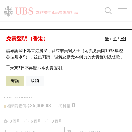
正股資料及市場統計
認股證分析儀
牛熊證分析儀
輪證市場統計
港股通資金流
瑞銀輪證教室
認股證
牛熊證
本結構性產品並無抵押品
認股證搜尋
表現
圖搜牛熊
表現
十大成交
港股通資金流
十大成交
瑞銀輪證教室
牛熊證分析儀
瑞銀認股證一覽
街貨統計
街貨統計
十大升幅/跌幅
正股分析儀
持股比重
每月輪證大市專題
牛熊全景快搜
免責聲明（香港）
繁
/
簡
/
EN
表現
街貨統計
比較
請確認閣下為香港居民，及並非美籍人士（定義見美國1933年證
新發行瑞銀認股證
比較
牛熊證搜尋
比較
十大認股證成交分佈
二十大活躍股份
顯示所有持股比重
輪證專欄
券法規則S），並已閱讀、理解及接受本網頁的
免責聲明及條款
。
即將到期認股證
牛熊證街貨分佈圖
十天股證佔大市成交
恒指成份股
講座及教育短片
67438 瑞銀
牛證
未來7日不再顯示本免責聲明。
HSI 恒生指數
確認
取消
認股證到期結算價查詢
正股牛熊證列表
資金流
國指成份股
認股證投資者教育
2026-08-07
認股證分析儀
新發行瑞銀牛熊證
街貨統計
科指成份股
牛熊證投資者教育
0
25,668.03
街貨量
相關資產價格
認股證速算機
已收回牛熊證剩餘價值
三十大平均引伸波幅
相關資產沽空
認股證牛熊證常問問題
3個月
6個月
9個月
引伸波幅比較圖
即將到期牛熊證
業績及經濟日曆