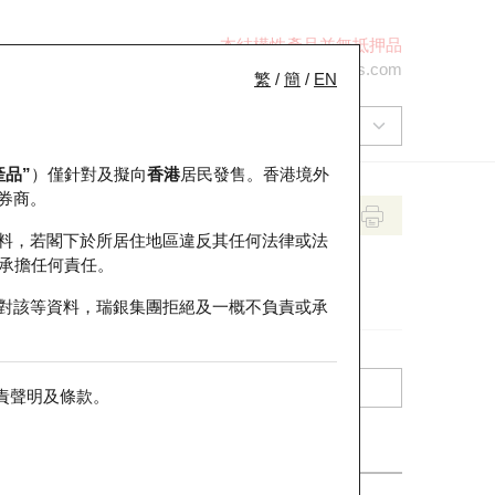
本結構性產品並無抵押品
+852 2971 6668
ol-hkwarrants@ubs.com
繁
/
簡
/
EN
產品”
）僅針對及擬向
香港
居民發售。香港境外
券商。
料，若閣下於所居住地區違反其任何法律或法
承擔任何責任。
對該等資料，瑞銀集團拒絕及一概不負責或承
責聲明及條款
。