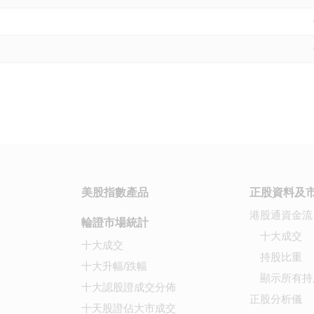
美股指數產品
正股資料及
港股通資金流
輪證市場統計
十大成交
十大成交
持股比重
十大升幅/跌幅
顯示所有持
十大認股證成交分佈
正股分析儀
十天股證佔大市成交