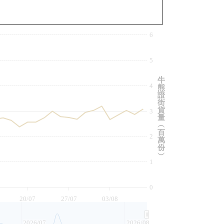
與相關資產比較
6
5
牛
4
熊
證
街
貨
3
量
︵
百
2
萬
份
︶
1
0
20/07
27/07
03/08
2026/07
2026/08