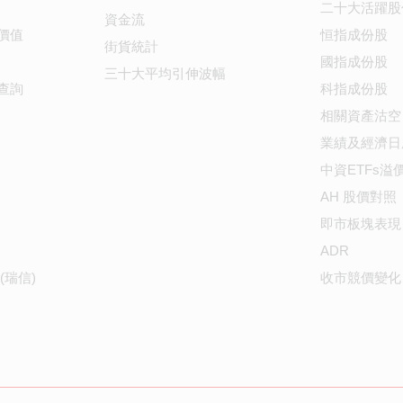
二十大活躍股
資金流
價值
恒指成份股
街貨統計
國指成份股
三十大平均引伸波幅
查詢
科指成份股
相關資產沽空
業績及經濟日
中資ETFs溢
AH 股價對照
即市板塊表現
ADR
(瑞信)
收市競價變化