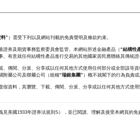
資料”
）需受下列以及網站刊載的免責聲明及條款約束。
正股資料及市場統計
瑞銀輪證教室
港證券及期貨事務監察委員會監管。本網站所述金融產品（
“結構性
事。有意就任何結構性產品進行交易的其他國家居民應聯絡其傳統證
載、傳閱、分派、分享或以任何其他方式使用任何部分或全部該等資
關附屬公司及聯屬公司（統稱
“瑞銀集團”
）概不就閣下的行為負責或
虛假資料，其瀏覽、下載、傳閱、分派、分享或以任何其他方式使用
見美國1933年證券法規則S），並已閱讀、理解及接受本網頁的
橋
免