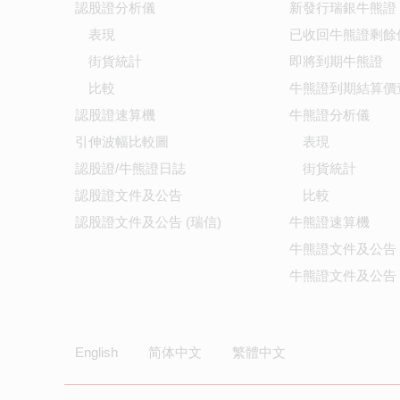
認股證分析儀
新發行瑞銀牛熊證
表現
已收回牛熊證剩餘
街貨統計
即將到期牛熊證
比較
牛熊證到期結算價
認股證速算機
牛熊證分析儀
引伸波幅比較圖
表現
認股證/牛熊證日誌
街貨統計
認股證文件及公告
比較
認股證文件及公告 (瑞信)
牛熊證速算機
牛熊證文件及公告
牛熊證文件及公告 
English
简体中文
繁體中文