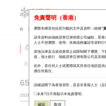
免責聲明（香港）
瀏覽本網頁包括其刊載的文件及資料（統稱
“
認股證
牛熊證
美股指數產品
輪證市場統計
該等資料由瑞銀證券亞洲有限公司編制，受香
人士不得瀏覽、使用、依賴或根據該等資料行
牛熊證分析儀
當地法律及法規或會禁止或限制閣下瀏覽、下
規，瑞士銀行、瑞銀證券亞洲有限公司及其相
表現
街貨統計
比較
此外，若任何人士或實體就其所居住地區提供
擔任何責任。
65179 瑞銀
熊證
請確認閣下為香港居民，及並非美籍人士（定義
1378 中國宏
未來7日不再顯示本免責聲明。
2026-08-07
0
相關資產價格
24.18
街貨量
確認
取消