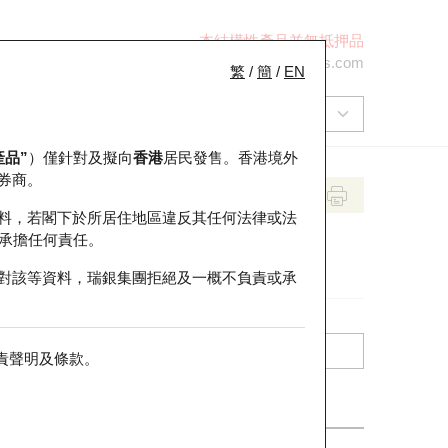
本結構性產品並無抵押品
+852 2971 6668
ol-hkwarrants@ubs.com
繁
/
簡
/
EN
產品”
）僅針對及擬向
香港
居民發售。香港境外
券商。
料，若閣下於所居住地區違反其任何法律或法
承擔任何責任。
對該等資料，瑞銀集團拒絕及一概不負責或承
責聲明及條款
。