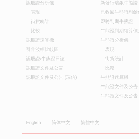
認股證分析儀
新發行瑞銀牛熊證
表現
已收回牛熊證剩餘
街貨統計
即將到期牛熊證
比較
牛熊證到期結算價
認股證速算機
牛熊證分析儀
引伸波幅比較圖
表現
認股證/牛熊證日誌
街貨統計
認股證文件及公告
比較
認股證文件及公告 (瑞信)
牛熊證速算機
牛熊證文件及公告
牛熊證文件及公告 
English
简体中文
繁體中文