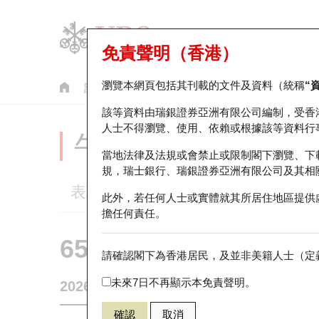
免責聲明（香港）
瀏覽本網頁包括其刊載的文件及資料（統稱
“
認股證
牛熊證
美股指數產品
輪證市場統計
該等資料由瑞銀證券亞洲有限公司編制，受香
人士不得瀏覽、使用、依賴或根據該等資料行
牛熊證分析儀
當地法律及法規或會禁止或限制閣下瀏覽、下
規，瑞士銀行、瑞銀證券亞洲有限公司及其相
表現
街貨統計
比較
此外，若任何人士或實體就其所居住地區提供
擔任何責任。
65063 瑞銀
牛證
請確認閣下為香港居民，及並非美籍人士（定義
0700 騰訊控
未來7日不再顯示本免責聲明。
2026-08-05
605
相關資產價格
492.2
街貨量
確認
取消