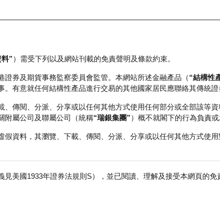
資料”
）需受下列以及網站刊載的免責聲明及條款約束。
正股資料及市場統計
瑞銀輪證教室
港證券及期貨事務監察委員會監管。本網站所述金融產品（
“結構性
事。有意就任何結構性產品進行交易的其他國家居民應聯絡其傳統證
載、傳閱、分派、分享或以任何其他方式使用任何部分或全部該等資
關附屬公司及聯屬公司（統稱
“瑞銀集團”
）概不就閣下的行為負責或
虛假資料，其瀏覽、下載、傳閱、分派、分享或以任何其他方式使用
見美國1933年證券法規則S），並已閱讀、理解及接受本網頁的
股
免
,000