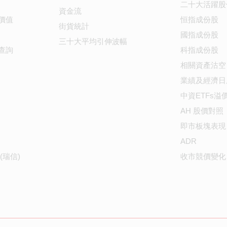
二十大活躍股
資金流
價值
恒指成份股
街貨統計
國指成份股
三十大平均引伸波幅
查詢
科指成份股
相關資產沽空
業績及經濟日
中資ETFs溢
AH 股價對照
即市板塊表現
ADR
(瑞信)
收市競價變化