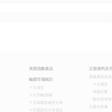
美股指數產品
正股資料及
港股通資金流
輪證市場統計
十大成交
十大成交
持股比重
十大升幅/跌幅
顯示所有持
十大認股證成交分佈
正股分析儀
十天股證佔大市成交