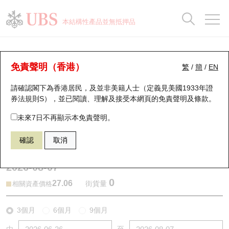
正股資料及市場統計
認股證分析儀
牛熊證分析儀
輪證市場統計
港股通資金流
瑞銀輪證教室
認股證
牛熊證
本結構性產品並無抵押品
認股證搜尋
表現
圖搜牛熊
表現
十大成交
港股通資金流
十大成交
瑞銀輪證教室
牛熊證分析儀
瑞銀認股證一覽
街貨統計
街貨統計
十大升幅/跌幅
正股分析儀
持股比重
每月輪證大市專題
牛熊全景快搜
免責聲明（香港）
繁
/
簡
/
EN
表現
街貨統計
比較
請確認閣下為香港居民，及並非美籍人士（定義見美國1933年證
新發行瑞銀認股證
比較
牛熊證搜尋
比較
十大認股證成交分佈
二十大活躍股份
顯示所有持股比重
輪證專欄
券法規則S），並已閱讀、理解及接受本網頁的
免責聲明及條款
。
即將到期認股證
牛熊證街貨分佈圖
十天股證佔大市成交
恒指成份股
講座及教育短片
65029 瑞銀
牛證
未來7日不再顯示本免責聲明。
1810 小米集團
確認
取消
認股證到期結算價查詢
正股牛熊證列表
資金流
國指成份股
認股證投資者教育
2026-08-07
認股證分析儀
新發行瑞銀牛熊證
街貨統計
科指成份股
牛熊證投資者教育
0
27.06
街貨量
相關資產價格
認股證速算機
已收回牛熊證剩餘價值
三十大平均引伸波幅
相關資產沽空
認股證牛熊證常問問題
3個月
6個月
9個月
引伸波幅比較圖
即將到期牛熊證
業績及經濟日曆