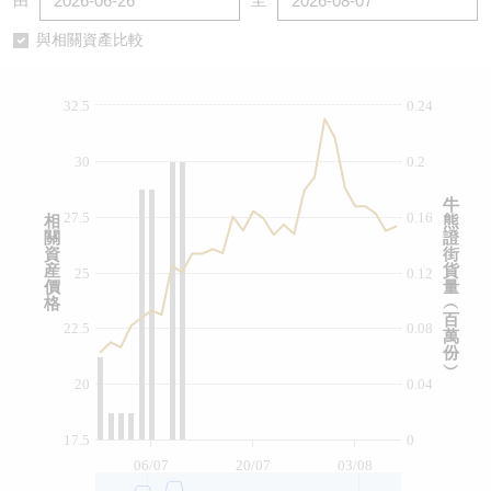
由
至
認股證/牛熊證日誌
牛熊證到期結算價查詢
中資ETFs溢價比較
與相關資產比較
認股證文件及公告
牛熊證分析儀
AH 股價對照
32.5
0.24
認股證文件及公告 (瑞信)
牛熊證速算機
即市板塊表現
30
0.2
牛熊證文件及公告
ADR
牛
27.5
0.16
相
熊
關
證
牛熊證文件及公告 (瑞信)
收市競價變化
資
街
産
貨
25
0.12
價
量
格
︵
百
22.5
0.08
萬
份
︶
20
0.04
17.5
0
06/07
20/07
03/08