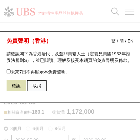
正股資料及市場統計
認股證分析儀
牛熊證分析儀
輪證市場統計
港股通資金流
瑞銀輪證教室
認股證
牛熊證
本結構性產品並無抵押品
認股證搜尋
表現
圖搜牛熊
表現
十大成交
港股通資金流
十大成交
瑞銀輪證教室
牛熊證分析儀
瑞銀認股證一覽
街貨統計
街貨統計
十大升幅/跌幅
正股分析儀
持股比重
每月輪證大市專題
牛熊全景快搜
免責聲明（香港）
繁
/
簡
/
EN
表現
街貨統計
比較
請確認閣下為香港居民，及並非美籍人士（定義見美國1933年證
新發行瑞銀認股證
比較
牛熊證搜尋
比較
十大認股證成交分佈
二十大活躍股份
顯示所有持股比重
輪證專欄
券法規則S），並已閱讀、理解及接受本網頁的
免責聲明及條款
。
即將到期認股證
牛熊證街貨分佈圖
十天股證佔大市成交
恒指成份股
講座及教育短片
64809 瑞銀
牛證
未來7日不再顯示本免責聲明。
0005 匯豐控股
確認
取消
認股證到期結算價查詢
正股牛熊證列表
資金流
國指成份股
認股證投資者教育
2026-08-06
認股證分析儀
新發行瑞銀牛熊證
街貨統計
科指成份股
牛熊證投資者教育
1,172,000
160.1
街貨量
相關資產價格
認股證速算機
已收回牛熊證剩餘價值
三十大平均引伸波幅
相關資產沽空
認股證牛熊證常問問題
3個月
6個月
9個月
引伸波幅比較圖
即將到期牛熊證
業績及經濟日曆