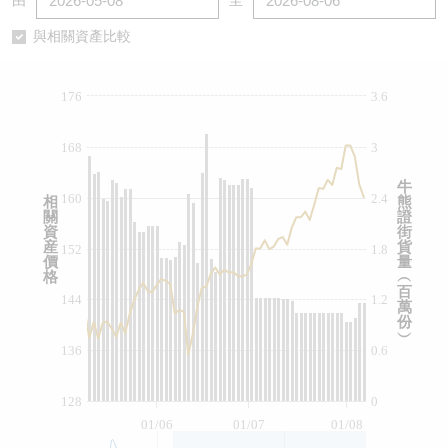
由
至
認股證/牛熊證日誌
牛熊證到期結算價查詢
中資ETFs溢價比較
與相關資產比較
認股證文件及公告
牛熊證分析儀
AH 股價對照
176
3.6
認股證文件及公告 (瑞信)
牛熊證速算機
即市板塊表現
168
3
牛熊證文件及公告
ADR
牛
160
2.4
相
熊
關
證
牛熊證文件及公告 (瑞信)
收市競價變化
資
街
産
貨
152
1.8
價
量
格
︵
百
144
1.2
萬
份
︶
136
0.6
128
0
01/06
01/07
01/08