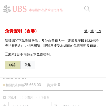
正股資料及市場統計
認股證分析儀
牛熊證分析儀
輪證市場統計
港股通資金流
瑞銀輪證教室
認股證
牛熊證
本結構性產品並無抵押品
認股證搜尋
表現
圖搜牛熊
表現
十大成交
港股通資金流
十大成交
瑞銀輪證教室
牛熊證分析儀
瑞銀認股證一覽
街貨統計
街貨統計
十大升幅/跌幅
正股分析儀
持股比重
每月輪證大市專題
牛熊全景快搜
免責聲明（香港）
繁
/
簡
/
EN
表現
街貨統計
比較
請確認閣下為香港居民，及並非美籍人士（定義見美國1933年證
新發行瑞銀認股證
比較
牛熊證搜尋
比較
十大認股證成交分佈
二十大活躍股份
顯示所有持股比重
輪證專欄
券法規則S），並已閱讀、理解及接受本網頁的
免責聲明及條款
。
即將到期認股證
牛熊證街貨分佈圖
十天股證佔大市成交
恒指成份股
講座及教育短片
67438 瑞銀
牛證
未來7日不再顯示本免責聲明。
HSI 恒生指數
確認
取消
認股證到期結算價查詢
正股牛熊證列表
資金流
國指成份股
認股證投資者教育
2026-08-07
認股證分析儀
新發行瑞銀牛熊證
街貨統計
科指成份股
牛熊證投資者教育
0
25,668.03
街貨量
相關資產價格
認股證速算機
已收回牛熊證剩餘價值
三十大平均引伸波幅
相關資產沽空
認股證牛熊證常問問題
3個月
6個月
9個月
引伸波幅比較圖
即將到期牛熊證
業績及經濟日曆