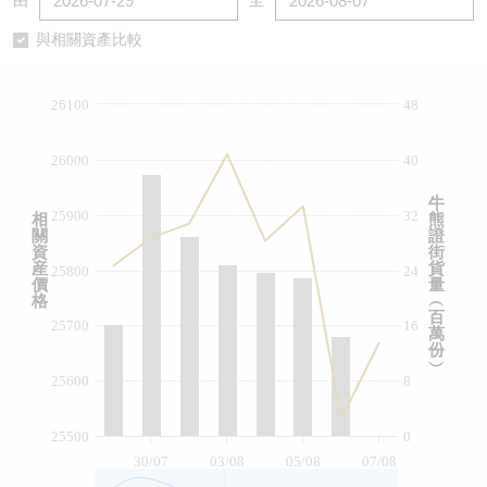
由
至
認股證/牛熊證日誌
牛熊證到期結算價查詢
中資ETFs溢價比較
與相關資產比較
認股證文件及公告
牛熊證分析儀
AH 股價對照
26100
48
認股證文件及公告 (瑞信)
牛熊證速算機
即市板塊表現
26000
40
牛熊證文件及公告
ADR
牛
25900
32
相
熊
關
證
牛熊證文件及公告 (瑞信)
收市競價變化
資
街
産
貨
25800
24
價
量
格
︵
百
25700
16
萬
份
︶
25600
8
25500
0
30/07
03/08
05/08
07/08