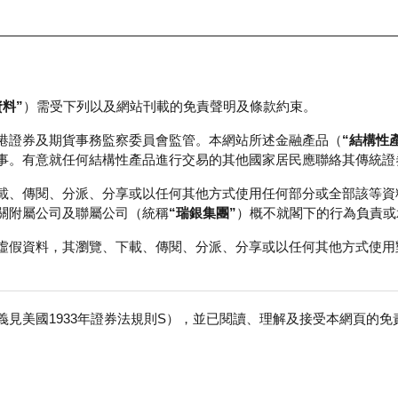
資料”
）需受下列以及網站刊載的免責聲明及條款約束。
正股資料及市場統計
瑞銀輪證教室
港證券及期貨事務監察委員會監管。本網站所述金融產品（
“結構性
事。有意就任何結構性產品進行交易的其他國家居民應聯絡其傳統證
載、傳閱、分派、分享或以任何其他方式使用任何部分或全部該等資
關附屬公司及聯屬公司（統稱
“瑞銀集團”
）概不就閣下的行為負責或
虛假資料，其瀏覽、下載、傳閱、分派、分享或以任何其他方式使用
見美國1933年證券法規則S），並已閱讀、理解及接受本網頁的
迪股份
免