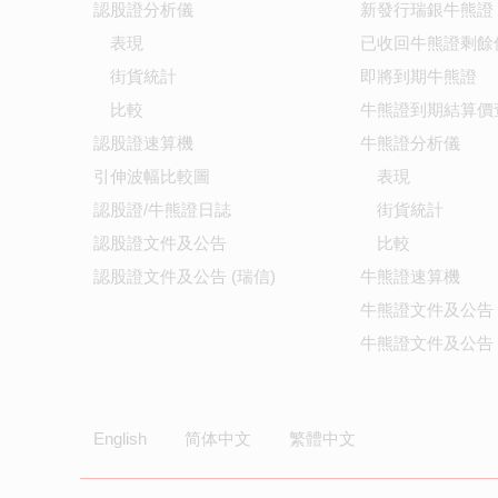
認股證分析儀
新發行瑞銀牛熊證
表現
已收回牛熊證剩餘
街貨統計
即將到期牛熊證
比較
牛熊證到期結算價
認股證速算機
牛熊證分析儀
引伸波幅比較圖
表現
認股證/牛熊證日誌
街貨統計
認股證文件及公告
比較
認股證文件及公告 (瑞信)
牛熊證速算機
牛熊證文件及公告
牛熊證文件及公告 
English
简体中文
繁體中文