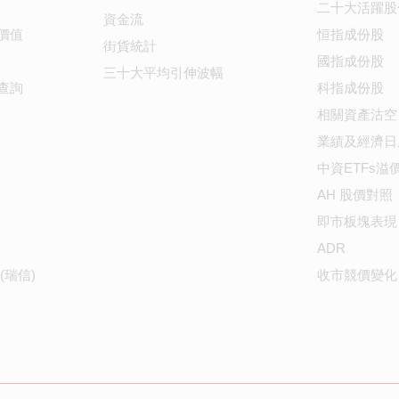
二十大活躍股
資金流
價值
恒指成份股
街貨統計
國指成份股
三十大平均引伸波幅
查詢
科指成份股
相關資產沽空
業績及經濟日
中資ETFs溢
AH 股價對照
即市板塊表現
ADR
(瑞信)
收市競價變化