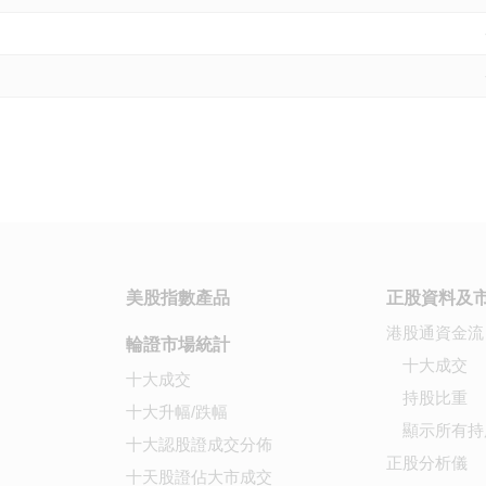
美股指數產品
正股資料及
港股通資金流
輪證市場統計
十大成交
十大成交
持股比重
十大升幅/跌幅
顯示所有持
十大認股證成交分佈
正股分析儀
十天股證佔大市成交