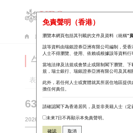
免責聲明（香港）
瀏覽本網頁包括其刊載的文件及資料（統稱
“
認股證
牛熊證
美股指數產品
輪證市場統計
該等資料由瑞銀證券亞洲有限公司編制，受香
人士不得瀏覽、使用、依賴或根據該等資料行
牛熊證分析儀
當地法律及法規或會禁止或限制閣下瀏覽、下
規，瑞士銀行、瑞銀證券亞洲有限公司及其相
表現
街貨統計
比較
此外，若任何人士或實體就其所居住地區提供
擔任何責任。
63669 瑞銀
牛證
請確認閣下為香港居民，及並非美籍人士（定義
1211 比亞
未來7日不再顯示本免責聲明。
2026-08-07
0
相關資產價格
90.15
街貨量
確認
取消