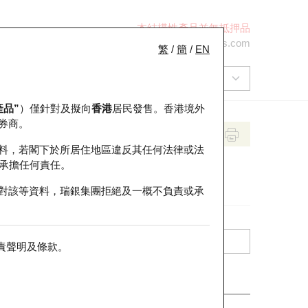
本結構性產品並無抵押品
+852 2971 6668
ol-hkwarrants@ubs.com
繁
/
簡
/
EN
產品”
）僅針對及擬向
香港
居民發售。香港境外
券商。
料，若閣下於所居住地區違反其任何法律或法
承擔任何責任。
對該等資料，瑞銀集團拒絕及一概不負責或承
責聲明及條款
。