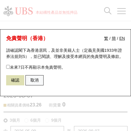
正股資料及市場統計
認股證分析儀
牛熊證分析儀
輪證市場統計
港股通資金流
瑞銀輪證教室
認股證
牛熊證
本結構性產品並無抵押品
認股證搜尋
表現
圖搜牛熊
表現
十大成交
港股通資金流
十大成交
瑞銀輪證教室
牛熊證分析儀
瑞銀認股證一覽
街貨統計
街貨統計
十大升幅/跌幅
正股分析儀
持股比重
每月輪證大市專題
牛熊全景快搜
免責聲明（香港）
繁
/
簡
/
EN
表現
街貨統計
比較
請確認閣下為香港居民，及並非美籍人士（定義見美國1933年證
新發行瑞銀認股證
比較
牛熊證搜尋
比較
十大認股證成交分佈
二十大活躍股份
顯示所有持股比重
輪證專欄
券法規則S），並已閱讀、理解及接受本網頁的
免責聲明及條款
。
即將到期認股證
牛熊證街貨分佈圖
十天股證佔大市成交
恒指成份股
講座及教育短片
63390 瑞銀
牛證
未來7日不再顯示本免責聲明。
0883 中國海洋石油
確認
取消
認股證到期結算價查詢
正股牛熊證列表
資金流
國指成份股
認股證投資者教育
2026-08-07
認股證分析儀
新發行瑞銀牛熊證
街貨統計
科指成份股
牛熊證投資者教育
0
23.26
街貨量
相關資產價格
認股證速算機
已收回牛熊證剩餘價值
三十大平均引伸波幅
相關資產沽空
認股證牛熊證常問問題
3個月
6個月
9個月
引伸波幅比較圖
即將到期牛熊證
業績及經濟日曆