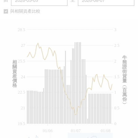
由
至
認股證/牛熊證日誌
牛熊證到期結算價查詢
中資ETFs溢價比較
與相關資產比較
認股證文件及公告
牛熊證分析儀
AH 股價對照
28.5
3
認股證文件及公告 (瑞信)
牛熊證速算機
即市板塊表現
27
2.5
牛熊證文件及公告
ADR
牛
25.5
2
相
熊
關
證
牛熊證文件及公告 (瑞信)
收市競價變化
資
街
産
貨
24
1.5
價
量
格
︵
百
22.5
1
萬
份
︶
21
0.5
19.5
0
01/06
01/07
01/08