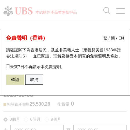
正股資料及市場統計
認股證分析儀
牛熊證分析儀
輪證市場統計
港股通資金流
瑞銀輪證教室
認股證
牛熊證
本結構性產品並無抵押品
認股證搜尋
表現
圖搜牛熊
表現
十大成交
港股通資金流
十大成交
瑞銀輪證教室
牛熊證分析儀
瑞銀認股證一覽
街貨統計
街貨統計
十大升幅/跌幅
正股分析儀
持股比重
每月輪證大市專題
牛熊全景快搜
免責聲明（香港）
繁
/
簡
/
EN
表現
街貨統計
比較
請確認閣下為香港居民，及並非美籍人士（定義見美國1933年證
新發行瑞銀認股證
比較
牛熊證搜尋
比較
十大認股證成交分佈
二十大活躍股份
顯示所有持股比重
輪證專欄
券法規則S），並已閱讀、理解及接受本網頁的
免責聲明及條款
。
即將到期認股證
牛熊證街貨分佈圖
十天股證佔大市成交
恒指成份股
講座及教育短片
62700 瑞銀
熊證
未來7日不再顯示本免責聲明。
HSI 恒生指數
確認
取消
認股證到期結算價查詢
正股牛熊證列表
資金流
國指成份股
認股證投資者教育
2026-08-06
認股證分析儀
新發行瑞銀牛熊證
街貨統計
科指成份股
牛熊證投資者教育
0
25,530.28
街貨量
相關資產價格
認股證速算機
已收回牛熊證剩餘價值
三十大平均引伸波幅
相關資產沽空
認股證牛熊證常問問題
3個月
6個月
9個月
引伸波幅比較圖
即將到期牛熊證
業績及經濟日曆