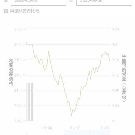
由
至
認股證/牛熊證日誌
牛熊證到期結算價查詢
中資ETFs溢價比較
與相關資產比較
認股證文件及公告
牛熊證分析儀
AH 股價對照
27200
0.24
認股證文件及公告 (瑞信)
牛熊證速算機
即市板塊表現
26400
0.2
牛熊證文件及公告
ADR
牛
25600
0.16
相
熊
關
證
牛熊證文件及公告 (瑞信)
收市競價變化
資
街
産
貨
24800
0.12
價
量
格
︵
百
24000
0.08
萬
份
︶
23200
0.04
22400
0
01/06
01/07
01/08