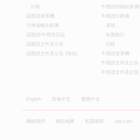
比較
牛熊證到期結算價
認股證速算機
牛熊證分析儀
引伸波幅比較圖
表現
認股證/牛熊證日誌
街貨統計
認股證文件及公告
比較
認股證文件及公告 (瑞信)
牛熊證速算機
牛熊證文件及公告
牛熊證文件及公告 
English
简体中文
繁體中文
聯絡我們
網站地圖
私隱聲明
ubs.com