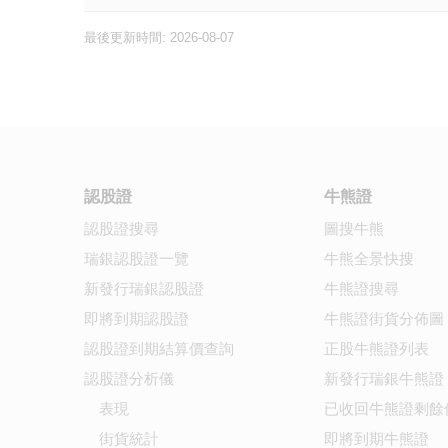
最後更新時間: 2026-08-07
認股證
牛熊證
認股證搜尋
圖搜牛熊
瑞銀認股證一覽
牛熊全景快搜
新發行瑞銀認股證
牛熊證搜尋
即將到期認股證
牛熊證街貨分佈圖
認股證到期結算價查詢
正股牛熊證列表
認股證分析儀
新發行瑞銀牛熊證
表現
已收回牛熊證剩餘
街貨統計
即將到期牛熊證