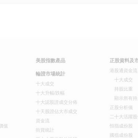
美股指數產品
正股資料及
港股通資金流
輪證市場統計
十大成交
十大成交
持股比重
十大升幅/跌幅
顯示所有持
十大認股證成交分佈
正股分析儀
十天股證佔大市成交
二十大活躍股
資金流
價值
恒指成份股
街貨統計
國指成份股