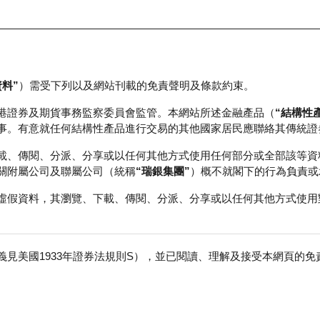
資料”
）需受下列以及網站刊載的免責聲明及條款約束。
正股資料及市場統計
瑞銀輪證教室
港證券及期貨事務監察委員會監管。本網站所述金融產品（
“結構性
事。有意就任何結構性產品進行交易的其他國家居民應聯絡其傳統證
載、傳閱、分派、分享或以任何其他方式使用任何部分或全部該等資
關附屬公司及聯屬公司（統稱
“瑞銀集團”
）概不就閣下的行為負責或
虛假資料，其瀏覽、下載、傳閱、分派、分享或以任何其他方式使用
見美國1933年證券法規則S），並已閱讀、理解及接受本網頁的
數
免
0