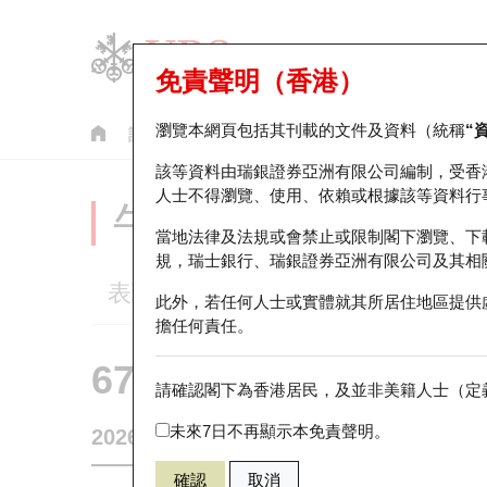
免責聲明（香港）
瀏覽本網頁包括其刊載的文件及資料（統稱
“
認股證
牛熊證
美股指數產品
輪證市場統計
該等資料由瑞銀證券亞洲有限公司編制，受香
人士不得瀏覽、使用、依賴或根據該等資料行
牛熊證分析儀
當地法律及法規或會禁止或限制閣下瀏覽、下
規，瑞士銀行、瑞銀證券亞洲有限公司及其相
表現
街貨統計
比較
此外，若任何人士或實體就其所居住地區提供
擔任何責任。
67438 瑞銀
牛證
請確認閣下為香港居民，及並非美籍人士（定義
HSI 恒生指
未來7日不再顯示本免責聲明。
2026-08-07
相關資產價格
25,668.03
街貨量
確認
取消