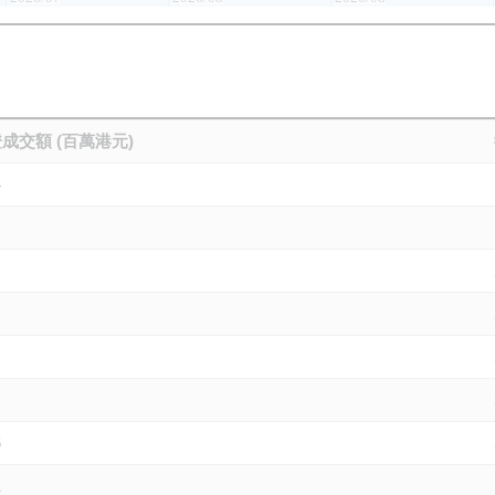
成交額 (百萬港元)
4
6
1