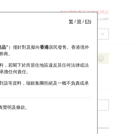
本結構性產品並無抵押品
+852 2971 6668
ol-hkwarrants@ubs.com
繁
/
簡
/
EN
產品”
）僅針對及擬向
香港
居民發售。香港境外
券商。
料，若閣下於所居住地區違反其任何法律或法
承擔任何責任。
對該等資料，瑞銀集團拒絕及一概不負責或承
責聲明及條款
。