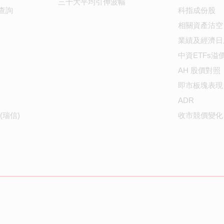
三十大平均引伸波幅
查詢
科指成份股
相關資產沽空
業績及經濟日
中資ETFs溢
AH 股價對照
即市板塊表現
ADR
(瑞信)
收市競價變化