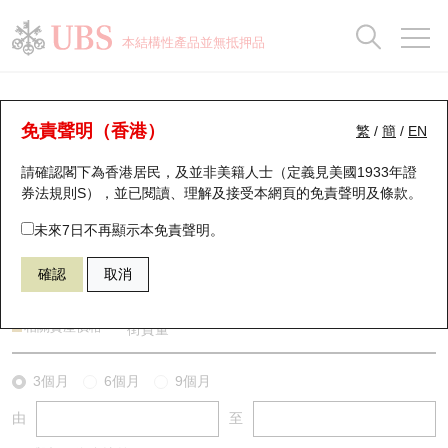
正股資料及市場統計
認股證分析儀
牛熊證分析儀
輪證市場統計
港股通資金流
瑞銀輪證教室
認股證
牛熊證
本結構性產品並無抵押品
認股證搜尋
表現
圖搜牛熊
表現
十大成交
港股通資金流
十大成交
瑞銀輪證教室
牛熊證分析儀
瑞銀認股證一覽
街貨統計
街貨統計
十大升幅/跌幅
正股分析儀
持股比重
每月輪證大市專題
牛熊全景快搜
免責聲明（香港）
繁
/
簡
/
EN
表現
街貨統計
比較
請確認閣下為香港居民，及並非美籍人士（定義見美國1933年證
新發行瑞銀認股證
比較
牛熊證搜尋
比較
十大認股證成交分佈
二十大活躍股份
顯示所有持股比重
輪證專欄
券法規則S），並已閱讀、理解及接受本網頁的
免責聲明及條款
。
即將到期認股證
牛熊證街貨分佈圖
十天股證佔大市成交
恒指成份股
講座及教育短片
55320 瑞銀
熊證
未來7日不再顯示本免責聲明。
HSI 恒生指數
確認
取消
認股證到期結算價查詢
正股牛熊證列表
資金流
國指成份股
認股證投資者教育
認股證分析儀
新發行瑞銀牛熊證
街貨統計
科指成份股
牛熊證投資者教育
相關資產價格
街貨量
認股證速算機
已收回牛熊證剩餘價值
三十大平均引伸波幅
相關資產沽空
認股證牛熊證常問問題
3個月
6個月
9個月
由
至
引伸波幅比較圖
即將到期牛熊證
業績及經濟日曆