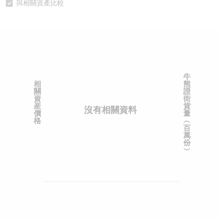
與相關資產比較
認股證/牛熊證日誌
牛熊證到期結算價查詢
中資ETFs溢價比較
認股證文件及公告
牛熊證分析儀
AH 股價對照
認股證文件及公告 (瑞信)
牛熊證速算機
即市板塊表現
牛
相
熊
牛熊證文件及公告
ADR
關
證
資
街
産
貨
沒有相關資料
牛熊證文件及公告 (瑞信)
收市競價變化
價
量
格
︵
百
萬
份
︶