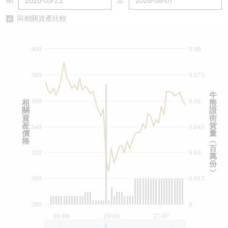
由
至
認股證/牛熊證日誌
牛熊證到期結算價查詢
中資ETFs溢價比較
與相關資產比較
認股證文件及公告
牛熊證分析儀
AH 股價對照
400
0.09
認股證文件及公告 (瑞信)
牛熊證速算機
即市板塊表現
380
0.075
牛熊證文件及公告
ADR
牛
360
0.06
相
熊
關
證
牛熊證文件及公告 (瑞信)
收市競價變化
資
街
産
貨
340
0.045
價
量
格
︵
百
320
0.03
萬
份
︶
300
0.015
280
0
01/06
29/06
27/07