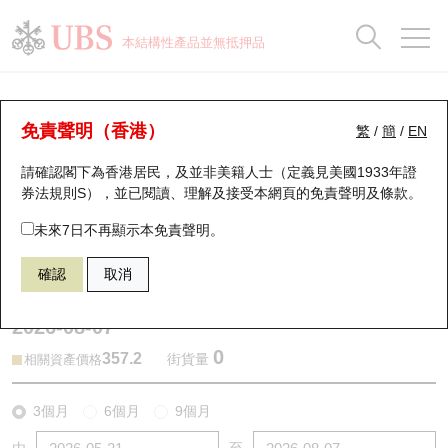
正股資料及市場統計
認股證分析儀
牛熊證分析儀
輪證市場統計
港股通資金流
瑞銀輪證教室
認股證
牛熊證
本結構性產品並無抵押品
認股證搜尋
表現
圖搜牛熊
表現
十大成交
港股通資金流
十大成交
瑞銀輪證教室
牛熊證分析儀
瑞銀認股證一覽
街貨統計
街貨統計
十大升幅/跌幅
正股分析儀
持股比重
每月輪證大市專題
牛熊全景快搜
免責聲明（香港）
繁
/
簡
/
EN
表現
街貨統計
比較
請確認閣下為香港居民，及並非美籍人士（定義見美國1933年證
新發行瑞銀認股證
比較
牛熊證搜尋
比較
十大認股證成交分佈
二十大活躍股份
顯示所有持股比重
輪證專欄
券法規則S），並已閱讀、理解及接受本網頁的
免責聲明及條款
。
即將到期認股證
牛熊證街貨分佈圖
十天股證佔大市成交
恒指成份股
講座及教育短片
60126 瑞銀
熊證
未來7日不再顯示本免責聲明。
9961 攜程集團—Ｓ
確認
取消
認股證到期結算價查詢
正股牛熊證列表
資金流
國指成份股
認股證投資者教育
2026-08-07
認股證分析儀
新發行瑞銀牛熊證
街貨統計
科指成份股
牛熊證投資者教育
0
357.2
街貨量
相關資產價格
認股證速算機
已收回牛熊證剩餘價值
三十大平均引伸波幅
相關資產沽空
認股證牛熊證常問問題
3個月
6個月
9個月
引伸波幅比較圖
即將到期牛熊證
業績及經濟日曆