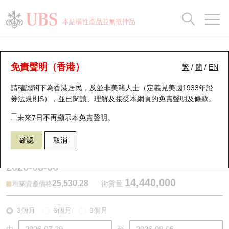
正股資料及市場統計
認股證分析儀
牛熊證分析儀
輪證市場統計
港股通資金流
瑞銀輪證教室
認股證
牛熊證
本結構性產品並無抵押品
認股證搜尋
表現
圖搜牛熊
表現
十大成交
港股通資金流
十大成交
瑞銀輪證教室
牛熊證分析儀
瑞銀認股證一覽
街貨統計
街貨統計
十大升幅/跌幅
正股分析儀
持股比重
每月輪證大市專題
牛熊全景快搜
免責聲明（香港）
繁
/
簡
/
EN
表現
街貨統計
比較
請確認閣下為香港居民，及並非美籍人士（定義見美國1933年證
新發行瑞銀認股證
比較
牛熊證搜尋
比較
十大認股證成交分佈
二十大活躍股份
顯示所有持股比重
輪證專欄
券法規則S），並已閱讀、理解及接受本網頁的
免責聲明及條款
。
即將到期認股證
牛熊證街貨分佈圖
十天股證佔大市成交
恒指成份股
講座及教育短片
67438 瑞銀
牛證
未來7日不再顯示本免責聲明。
HSI 恒生指數
確認
取消
認股證到期結算價查詢
正股牛熊證列表
資金流
國指成份股
認股證投資者教育
2026-08-06
認股證分析儀
新發行瑞銀牛熊證
街貨統計
科指成份股
牛熊證投資者教育
14,440,000
25,530.28
街貨量
相關資產價格
認股證速算機
已收回牛熊證剩餘價值
三十大平均引伸波幅
相關資產沽空
認股證牛熊證常問問題
3個月
6個月
9個月
引伸波幅比較圖
即將到期牛熊證
業績及經濟日曆