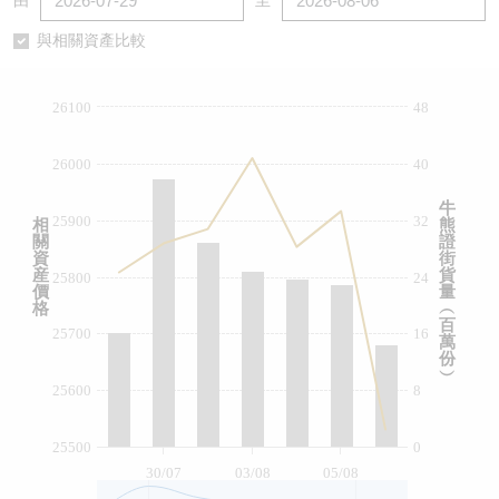
由
至
認股證/牛熊證日誌
牛熊證到期結算價查詢
中資ETFs溢價比較
與相關資產比較
認股證文件及公告
牛熊證分析儀
AH 股價對照
26100
48
認股證文件及公告 (瑞信)
牛熊證速算機
即市板塊表現
26000
40
牛熊證文件及公告
ADR
牛
25900
32
相
熊
關
證
牛熊證文件及公告 (瑞信)
收市競價變化
資
街
産
貨
25800
24
價
量
格
︵
百
25700
16
萬
份
︶
25600
8
25500
0
30/07
03/08
05/08