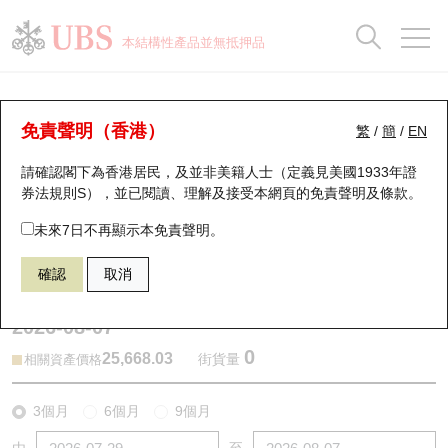
正股資料及市場統計
認股證分析儀
牛熊證分析儀
輪證市場統計
港股通資金流
瑞銀輪證教室
認股證
牛熊證
本結構性產品並無抵押品
認股證搜尋
表現
圖搜牛熊
表現
十大成交
港股通資金流
十大成交
瑞銀輪證教室
牛熊證分析儀
瑞銀認股證一覽
街貨統計
街貨統計
十大升幅/跌幅
正股分析儀
持股比重
每月輪證大市專題
牛熊全景快搜
免責聲明（香港）
繁
/
簡
/
EN
表現
街貨統計
比較
請確認閣下為香港居民，及並非美籍人士（定義見美國1933年證
新發行瑞銀認股證
比較
牛熊證搜尋
比較
十大認股證成交分佈
二十大活躍股份
顯示所有持股比重
輪證專欄
券法規則S），並已閱讀、理解及接受本網頁的
免責聲明及條款
。
即將到期認股證
牛熊證街貨分佈圖
十天股證佔大市成交
恒指成份股
講座及教育短片
67438 瑞銀
牛證
未來7日不再顯示本免責聲明。
HSI 恒生指數
確認
取消
認股證到期結算價查詢
正股牛熊證列表
資金流
國指成份股
認股證投資者教育
2026-08-07
認股證分析儀
新發行瑞銀牛熊證
街貨統計
科指成份股
牛熊證投資者教育
0
25,668.03
街貨量
相關資產價格
認股證速算機
已收回牛熊證剩餘價值
三十大平均引伸波幅
相關資產沽空
認股證牛熊證常問問題
3個月
6個月
9個月
引伸波幅比較圖
即將到期牛熊證
業績及經濟日曆