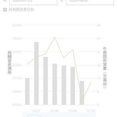
由
至
認股證/牛熊證日誌
牛熊證到期結算價查詢
中資ETFs溢價比較
與相關資產比較
認股證文件及公告
牛熊證分析儀
AH 股價對照
26100
48
認股證文件及公告 (瑞信)
牛熊證速算機
即市板塊表現
26000
40
牛熊證文件及公告
ADR
牛
25900
32
相
熊
關
證
牛熊證文件及公告 (瑞信)
收市競價變化
資
街
産
貨
25800
24
價
量
格
︵
百
25700
16
萬
份
︶
25600
8
25500
0
30/07
03/08
05/08
07/08