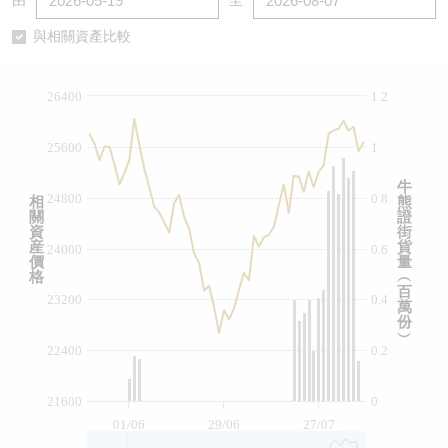
由
至
認股證/牛熊證日誌
牛熊證到期結算價查詢
中資ETFs溢價比較
與相關資產比較
認股證文件及公告
牛熊證分析儀
AH 股價對照
26400
1.2
認股證文件及公告 (瑞信)
牛熊證速算機
即市板塊表現
25600
1
牛熊證文件及公告
ADR
牛
24800
0.8
相
熊
關
證
牛熊證文件及公告 (瑞信)
收市競價變化
資
街
産
貨
24000
0.6
價
量
格
︵
百
23200
0.4
萬
份
︶
22400
0.2
21600
0
01/06
29/06
27/07