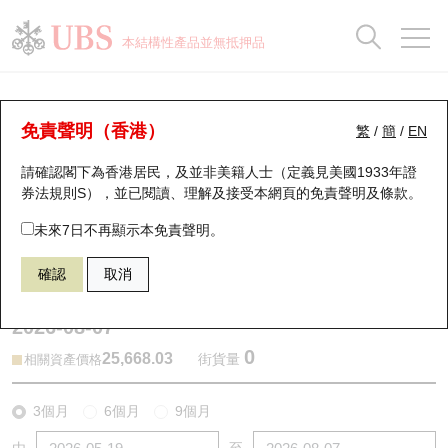
正股資料及市場統計
認股證分析儀
牛熊證分析儀
輪證市場統計
港股通資金流
瑞銀輪證教室
認股證
牛熊證
本結構性產品並無抵押品
認股證搜尋
表現
圖搜牛熊
表現
十大成交
港股通資金流
十大成交
瑞銀輪證教室
牛熊證分析儀
瑞銀認股證一覽
街貨統計
街貨統計
十大升幅/跌幅
正股分析儀
持股比重
每月輪證大市專題
牛熊全景快搜
免責聲明（香港）
繁
/
簡
/
EN
表現
街貨統計
比較
請確認閣下為香港居民，及並非美籍人士（定義見美國1933年證
新發行瑞銀認股證
比較
牛熊證搜尋
比較
十大認股證成交分佈
二十大活躍股份
顯示所有持股比重
輪證專欄
券法規則S），並已閱讀、理解及接受本網頁的
免責聲明及條款
。
即將到期認股證
牛熊證街貨分佈圖
十天股證佔大市成交
恒指成份股
講座及教育短片
58931 瑞銀
熊證
未來7日不再顯示本免責聲明。
HSI 恒生指數
確認
取消
認股證到期結算價查詢
正股牛熊證列表
資金流
國指成份股
認股證投資者教育
2026-08-07
認股證分析儀
新發行瑞銀牛熊證
街貨統計
科指成份股
牛熊證投資者教育
0
25,668.03
街貨量
相關資產價格
認股證速算機
已收回牛熊證剩餘價值
三十大平均引伸波幅
相關資產沽空
認股證牛熊證常問問題
3個月
6個月
9個月
引伸波幅比較圖
即將到期牛熊證
業績及經濟日曆