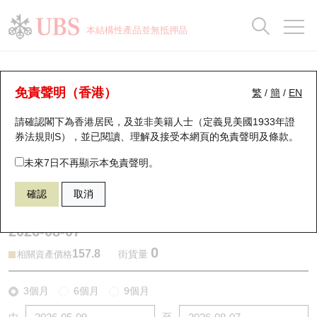
正股資料及市場統計
認股證分析儀
牛熊證分析儀
輪證市場統計
港股通資金流
瑞銀輪證教室
認股證
牛熊證
本結構性產品並無抵押品
認股證搜尋
表現
圖搜牛熊
表現
十大成交
港股通資金流
十大成交
瑞銀輪證教室
牛熊證分析儀
瑞銀認股證一覽
街貨統計
街貨統計
十大升幅/跌幅
正股分析儀
持股比重
每月輪證大市專題
牛熊全景快搜
免責聲明（香港）
繁
/
簡
/
EN
表現
街貨統計
比較
請確認閣下為香港居民，及並非美籍人士（定義見美國1933年證
新發行瑞銀認股證
比較
牛熊證搜尋
比較
十大認股證成交分佈
二十大活躍股份
顯示所有持股比重
輪證專欄
券法規則S），並已閱讀、理解及接受本網頁的
免責聲明及條款
。
即將到期認股證
牛熊證街貨分佈圖
十天股證佔大市成交
恒指成份股
講座及教育短片
58910 瑞銀
熊證
未來7日不再顯示本免責聲明。
9992 泡泡瑪特
確認
取消
認股證到期結算價查詢
正股牛熊證列表
資金流
國指成份股
認股證投資者教育
2026-08-07
認股證分析儀
新發行瑞銀牛熊證
街貨統計
科指成份股
牛熊證投資者教育
0
157.8
街貨量
相關資產價格
認股證速算機
已收回牛熊證剩餘價值
三十大平均引伸波幅
相關資產沽空
認股證牛熊證常問問題
3個月
6個月
9個月
引伸波幅比較圖
即將到期牛熊證
業績及經濟日曆