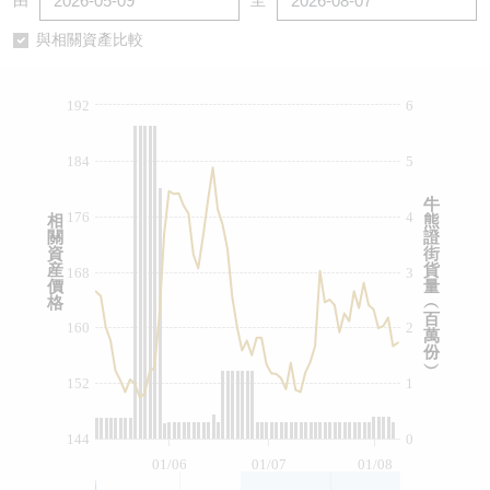
由
至
認股證/牛熊證日誌
牛熊證到期結算價查詢
中資ETFs溢價比較
與相關資產比較
認股證文件及公告
牛熊證分析儀
AH 股價對照
192
6
認股證文件及公告 (瑞信)
牛熊證速算機
即市板塊表現
184
5
牛熊證文件及公告
ADR
牛
176
4
相
熊
關
證
牛熊證文件及公告 (瑞信)
收市競價變化
資
街
産
貨
168
3
價
量
格
︵
百
160
2
萬
份
︶
152
1
144
0
01/06
01/07
01/08