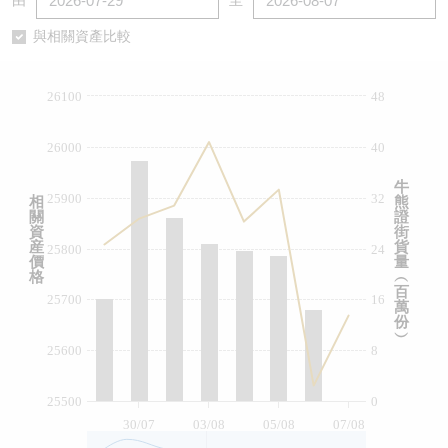
由
至
認股證/牛熊證日誌
牛熊證到期結算價查詢
中資ETFs溢價比較
與相關資產比較
認股證文件及公告
牛熊證分析儀
AH 股價對照
26100
48
認股證文件及公告 (瑞信)
牛熊證速算機
即市板塊表現
26000
40
牛熊證文件及公告
ADR
牛
25900
32
相
熊
關
證
牛熊證文件及公告 (瑞信)
收市競價變化
資
街
産
貨
25800
24
價
量
格
︵
百
25700
16
萬
份
︶
25600
8
25500
0
30/07
03/08
05/08
07/08