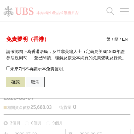
正股資料及市場統計
認股證分析儀
牛熊證分析儀
輪證市場統計
港股通資金流
瑞銀輪證教室
認股證
牛熊證
本結構性產品並無抵押品
認股證搜尋
表現
圖搜牛熊
表現
十大成交
港股通資金流
十大成交
瑞銀輪證教室
牛熊證分析儀
瑞銀認股證一覽
街貨統計
街貨統計
十大升幅/跌幅
正股分析儀
持股比重
每月輪證大市專題
牛熊全景快搜
免責聲明（香港）
繁
/
簡
/
EN
表現
街貨統計
比較
請確認閣下為香港居民，及並非美籍人士（定義見美國1933年證
新發行瑞銀認股證
比較
牛熊證搜尋
比較
十大認股證成交分佈
二十大活躍股份
顯示所有持股比重
輪證專欄
券法規則S），並已閱讀、理解及接受本網頁的
免責聲明及條款
。
即將到期認股證
牛熊證街貨分佈圖
十天股證佔大市成交
恒指成份股
講座及教育短片
67438 瑞銀
牛證
未來7日不再顯示本免責聲明。
HSI 恒生指數
確認
取消
認股證到期結算價查詢
正股牛熊證列表
資金流
國指成份股
認股證投資者教育
2026-08-07
認股證分析儀
新發行瑞銀牛熊證
街貨統計
科指成份股
牛熊證投資者教育
0
25,668.03
街貨量
相關資產價格
認股證速算機
已收回牛熊證剩餘價值
三十大平均引伸波幅
相關資產沽空
認股證牛熊證常問問題
3個月
6個月
9個月
引伸波幅比較圖
即將到期牛熊證
業績及經濟日曆