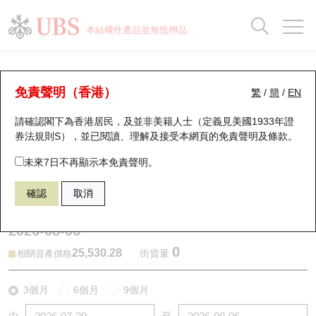
正股資料及市場統計
認股證分析儀
牛熊證分析儀
輪證市場統計
港股通資金流
瑞銀輪證教室
認股證
牛熊證
本結構性產品並無抵押品
認股證搜尋
表現
圖搜牛熊
表現
十大成交
港股通資金流
十大成交
瑞銀輪證教室
牛熊證分析儀
瑞銀認股證一覽
街貨統計
街貨統計
十大升幅/跌幅
正股分析儀
持股比重
每月輪證大市專題
牛熊全景快搜
免責聲明（香港）
繁
/
簡
/
EN
表現
街貨統計
比較
請確認閣下為香港居民，及並非美籍人士（定義見美國1933年證
新發行瑞銀認股證
比較
牛熊證搜尋
比較
十大認股證成交分佈
二十大活躍股份
顯示所有持股比重
輪證專欄
券法規則S），並已閱讀、理解及接受本網頁的
免責聲明及條款
。
即將到期認股證
牛熊證街貨分佈圖
十天股證佔大市成交
恒指成份股
講座及教育短片
67440 瑞銀
牛證
未來7日不再顯示本免責聲明。
HSI 恒生指數
確認
取消
認股證到期結算價查詢
正股牛熊證列表
資金流
國指成份股
認股證投資者教育
2026-08-06
認股證分析儀
新發行瑞銀牛熊證
街貨統計
科指成份股
牛熊證投資者教育
0
25,530.28
街貨量
相關資產價格
認股證速算機
已收回牛熊證剩餘價值
三十大平均引伸波幅
相關資產沽空
認股證牛熊證常問問題
3個月
6個月
9個月
引伸波幅比較圖
即將到期牛熊證
業績及經濟日曆