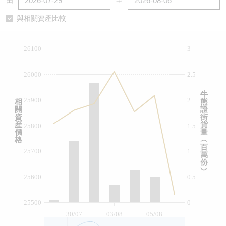
由
至
認股證/牛熊證日誌
牛熊證到期結算價查詢
中資ETFs溢價比較
與相關資產比較
認股證文件及公告
牛熊證分析儀
AH 股價對照
26100
3
認股證文件及公告 (瑞信)
牛熊證速算機
即市板塊表現
26000
2.5
牛熊證文件及公告
ADR
牛
25900
2
相
熊
關
證
牛熊證文件及公告 (瑞信)
收市競價變化
資
街
産
貨
25800
1.5
價
量
格
︵
百
25700
1
萬
份
︶
25600
0.5
25500
0
30/07
03/08
05/08