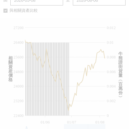
由
至
認股證/牛熊證日誌
牛熊證到期結算價查詢
中資ETFs溢價比較
與相關資產比較
認股證文件及公告
牛熊證分析儀
AH 股價對照
27200
0.012
認股證文件及公告 (瑞信)
牛熊證速算機
即市板塊表現
26400
0.01
牛熊證文件及公告
ADR
牛
25600
0.008
相
熊
關
證
牛熊證文件及公告 (瑞信)
收市競價變化
資
街
産
貨
24800
0.006
價
量
格
︵
百
24000
0.004
萬
份
︶
23200
0.002
22400
0
01/06
01/07
01/08