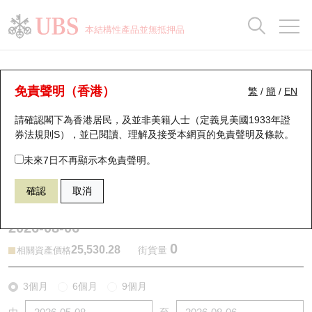
正股資料及市場統計
認股證分析儀
牛熊證分析儀
輪證市場統計
港股通資金流
瑞銀輪證教室
認股證
牛熊證
本結構性產品並無抵押品
認股證搜尋
表現
圖搜牛熊
表現
十大成交
港股通資金流
十大成交
瑞銀輪證教室
牛熊證分析儀
瑞銀認股證一覽
街貨統計
街貨統計
十大升幅/跌幅
正股分析儀
持股比重
每月輪證大市專題
牛熊全景快搜
免責聲明（香港）
繁
/
簡
/
EN
表現
街貨統計
比較
請確認閣下為香港居民，及並非美籍人士（定義見美國1933年證
新發行瑞銀認股證
比較
牛熊證搜尋
比較
十大認股證成交分佈
二十大活躍股份
顯示所有持股比重
輪證專欄
券法規則S），並已閱讀、理解及接受本網頁的
免責聲明及條款
。
即將到期認股證
牛熊證街貨分佈圖
十天股證佔大市成交
恒指成份股
講座及教育短片
58112 瑞銀
熊證
未來7日不再顯示本免責聲明。
HSI 恒生指數
確認
取消
認股證到期結算價查詢
正股牛熊證列表
資金流
國指成份股
認股證投資者教育
2026-08-06
認股證分析儀
新發行瑞銀牛熊證
街貨統計
科指成份股
牛熊證投資者教育
0
25,530.28
街貨量
相關資產價格
認股證速算機
已收回牛熊證剩餘價值
三十大平均引伸波幅
相關資產沽空
認股證牛熊證常問問題
3個月
6個月
9個月
引伸波幅比較圖
即將到期牛熊證
業績及經濟日曆