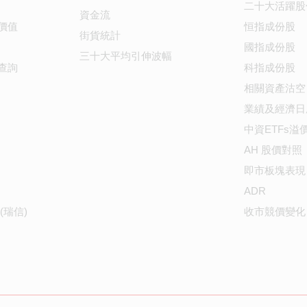
二十大活躍股
資金流
價值
恒指成份股
街貨統計
國指成份股
三十大平均引伸波幅
查詢
科指成份股
相關資產沽空
業績及經濟日
中資ETFs溢
AH 股價對照
即市板塊表現
ADR
(瑞信)
收市競價變化