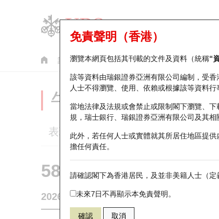
免責聲明（香港）
瀏覽本網頁包括其刊載的文件及資料（統稱
“
認股證
牛熊證
美股指數產品
輪證市場統計
該等資料由瑞銀證券亞洲有限公司編制，受香
人士不得瀏覽、使用、依賴或根據該等資料行
牛熊證分析儀
當地法律及法規或會禁止或限制閣下瀏覽、下
規，瑞士銀行、瑞銀證券亞洲有限公司及其相
表現
街貨統計
比較
此外，若任何人士或實體就其所居住地區提供
擔任何責任。
58009 瑞銀
牛證
請確認閣下為香港居民，及並非美籍人士（定義
1810 小米集
未來7日不再顯示本免責聲明。
2026-08-06
0
相關資產價格
26.86
街貨量
確認
取消