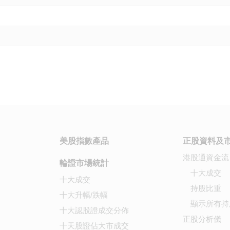
美股指數產品
正股資料及
港股通資金流
輪證市場統計
十大成交
十大成交
持股比重
十大升幅/跌幅
顯示所有持
十大認股證成交分佈
正股分析儀
十天股證佔大市成交