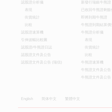
認股證分析儀
新發行瑞銀牛熊證
表現
已收回牛熊證剩餘
街貨統計
即將到期牛熊證
比較
牛熊證到期結算價
認股證速算機
牛熊證分析儀
引伸波幅比較圖
表現
認股證/牛熊證日誌
街貨統計
認股證文件及公告
比較
認股證文件及公告 (瑞信)
牛熊證速算機
牛熊證文件及公告
牛熊證文件及公告 
English
简体中文
繁體中文