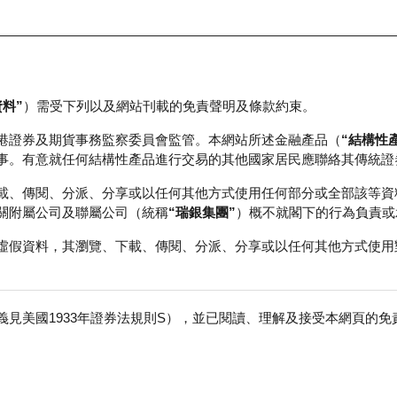
資料”
）需受下列以及網站刊載的免責聲明及條款約束。
正股資料及市場統計
瑞銀輪證教室
港證券及期貨事務監察委員會監管。本網站所述金融產品（
“結構性
事。有意就任何結構性產品進行交易的其他國家居民應聯絡其傳統證
載、傳閱、分派、分享或以任何其他方式使用任何部分或全部該等資
關附屬公司及聯屬公司（統稱
“瑞銀集團”
）概不就閣下的行為負責或
虛假資料，其瀏覽、下載、傳閱、分派、分享或以任何其他方式使用
見美國1933年證券法規則S），並已閱讀、理解及接受本網頁的
團
免