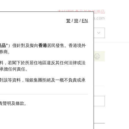
本結構性產品並無抵押品
+852 2971 6668
ol-hkwarrants@ubs.com
繁
/
簡
/
EN
產品”
）僅針對及擬向
香港
居民發售。香港境外
券商。
料，若閣下於所居住地區違反其任何法律或法
承擔任何責任。
對該等資料，瑞銀集團拒絕及一概不負責或承
責聲明及條款
。