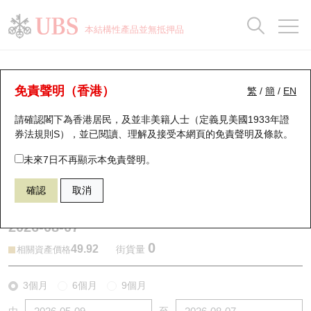
正股資料及市場統計
認股證分析儀
牛熊證分析儀
輪證市場統計
港股通資金流
瑞銀輪證教室
認股證
牛熊證
本結構性產品並無抵押品
認股證搜尋
表現
圖搜牛熊
表現
十大成交
港股通資金流
十大成交
瑞銀輪證教室
牛熊證分析儀
瑞銀認股證一覽
街貨統計
街貨統計
十大升幅/跌幅
正股分析儀
持股比重
每月輪證大市專題
牛熊全景快搜
免責聲明（香港）
繁
/
簡
/
EN
表現
街貨統計
比較
請確認閣下為香港居民，及並非美籍人士（定義見美國1933年證
新發行瑞銀認股證
比較
牛熊證搜尋
比較
十大認股證成交分佈
二十大活躍股份
顯示所有持股比重
輪證專欄
券法規則S），並已閱讀、理解及接受本網頁的
免責聲明及條款
。
即將到期認股證
牛熊證街貨分佈圖
十天股證佔大市成交
恒指成份股
講座及教育短片
57806 瑞銀
熊證
未來7日不再顯示本免責聲明。
2015 理想汽車－Ｗ
確認
取消
認股證到期結算價查詢
正股牛熊證列表
資金流
國指成份股
認股證投資者教育
2026-08-07
認股證分析儀
新發行瑞銀牛熊證
街貨統計
科指成份股
牛熊證投資者教育
0
49.92
街貨量
相關資產價格
認股證速算機
已收回牛熊證剩餘價值
三十大平均引伸波幅
相關資產沽空
認股證牛熊證常問問題
3個月
6個月
9個月
引伸波幅比較圖
即將到期牛熊證
業績及經濟日曆