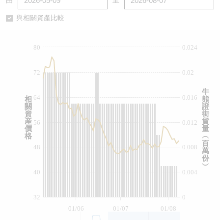
由
至
認股證/牛熊證日誌
牛熊證到期結算價查詢
中資ETFs溢價比較
與相關資產比較
認股證文件及公告
牛熊證分析儀
AH 股價對照
80
0.024
認股證文件及公告 (瑞信)
牛熊證速算機
即市板塊表現
72
0.02
牛熊證文件及公告
ADR
牛
64
0.016
相
熊
關
證
牛熊證文件及公告 (瑞信)
收市競價變化
資
街
産
貨
56
0.012
價
量
格
︵
百
48
0.008
萬
份
︶
40
0.004
32
0
01/06
01/07
01/08