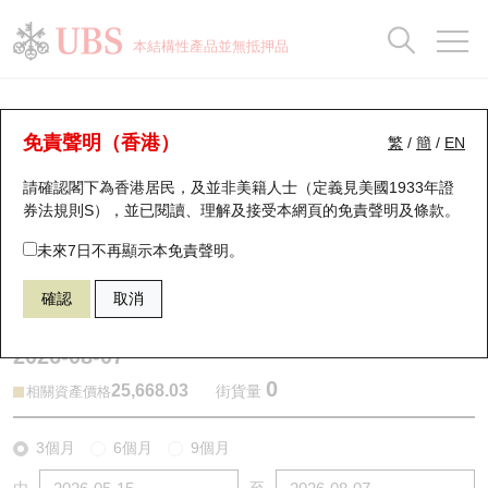
正股資料及市場統計
認股證分析儀
牛熊證分析儀
輪證市場統計
港股通資金流
瑞銀輪證教室
認股證
牛熊證
本結構性產品並無抵押品
認股證搜尋
表現
圖搜牛熊
表現
十大成交
港股通資金流
十大成交
瑞銀輪證教室
牛熊證分析儀
瑞銀認股證一覽
街貨統計
街貨統計
十大升幅/跌幅
正股分析儀
持股比重
每月輪證大市專題
牛熊全景快搜
免責聲明（香港）
繁
/
簡
/
EN
表現
街貨統計
比較
請確認閣下為香港居民，及並非美籍人士（定義見美國1933年證
新發行瑞銀認股證
比較
牛熊證搜尋
比較
十大認股證成交分佈
二十大活躍股份
顯示所有持股比重
輪證專欄
券法規則S），並已閱讀、理解及接受本網頁的
免責聲明及條款
。
即將到期認股證
牛熊證街貨分佈圖
十天股證佔大市成交
恒指成份股
講座及教育短片
57776 瑞銀
熊證
未來7日不再顯示本免責聲明。
HSI 恒生指數
確認
取消
認股證到期結算價查詢
正股牛熊證列表
資金流
國指成份股
認股證投資者教育
2026-08-07
認股證分析儀
新發行瑞銀牛熊證
街貨統計
科指成份股
牛熊證投資者教育
0
25,668.03
街貨量
相關資產價格
認股證速算機
已收回牛熊證剩餘價值
三十大平均引伸波幅
相關資產沽空
認股證牛熊證常問問題
3個月
6個月
9個月
引伸波幅比較圖
即將到期牛熊證
業績及經濟日曆