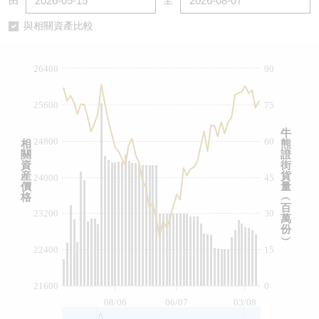
由
至
認股證/牛熊證日誌
牛熊證到期結算價查詢
中資ETFs溢價比較
與相關資產比較
認股證文件及公告
牛熊證分析儀
AH 股價對照
26400
90
認股證文件及公告 (瑞信)
牛熊證速算機
即市板塊表現
25600
75
牛熊證文件及公告
ADR
牛
24800
60
相
熊
關
證
牛熊證文件及公告 (瑞信)
收市競價變化
資
街
産
貨
24000
45
價
量
格
︵
百
23200
30
萬
份
︶
22400
15
21600
0
08/06
06/07
03/08