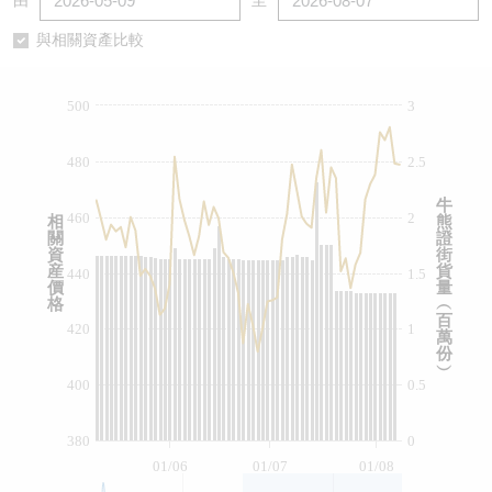
由
至
認股證/牛熊證日誌
牛熊證到期結算價查詢
中資ETFs溢價比較
與相關資產比較
認股證文件及公告
牛熊證分析儀
AH 股價對照
500
3
認股證文件及公告 (瑞信)
牛熊證速算機
即市板塊表現
480
2.5
牛熊證文件及公告
ADR
牛
460
2
相
熊
關
證
牛熊證文件及公告 (瑞信)
收市競價變化
資
街
産
貨
440
1.5
價
量
格
︵
百
420
1
萬
份
︶
400
0.5
380
0
01/06
01/07
01/08