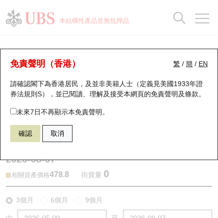
正股資料及市場統計
認股證分析儀
牛熊證分析儀
輪證市場統計
港股通資金流
瑞銀輪證教室
認股證
牛熊證
本結構性產品並無抵押品
認股證搜尋
表現
圖搜牛熊
表現
十大成交
港股通資金流
十大成交
瑞銀輪證教室
牛熊證分析儀
瑞銀認股證一覽
街貨統計
街貨統計
十大升幅/跌幅
正股分析儀
持股比重
每月輪證大市專題
牛熊全景快搜
免責聲明（香港）
繁
/
簡
/
EN
表現
街貨統計
比較
請確認閣下為香港居民，及並非美籍人士（定義見美國1933年證
新發行瑞銀認股證
比較
牛熊證搜尋
比較
十大認股證成交分佈
二十大活躍股份
顯示所有持股比重
輪證專欄
券法規則S），並已閱讀、理解及接受本網頁的
免責聲明及條款
。
即將到期認股證
牛熊證街貨分佈圖
十天股證佔大市成交
恒指成份股
講座及教育短片
57455 瑞銀
熊證
未來7日不再顯示本免責聲明。
0700 騰訊控股
確認
取消
認股證到期結算價查詢
正股牛熊證列表
資金流
國指成份股
認股證投資者教育
2026-08-07
認股證分析儀
新發行瑞銀牛熊證
街貨統計
科指成份股
牛熊證投資者教育
0
478.8
街貨量
相關資產價格
認股證速算機
已收回牛熊證剩餘價值
三十大平均引伸波幅
相關資產沽空
認股證牛熊證常問問題
3個月
6個月
9個月
引伸波幅比較圖
即將到期牛熊證
業績及經濟日曆