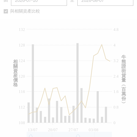
由
至
認股證/牛熊證日誌
牛熊證到期結算價查詢
中資ETFs溢價比較
與相關資產比較
認股證文件及公告
牛熊證分析儀
AH 股價對照
132
4.8
認股證文件及公告 (瑞信)
牛熊證速算機
即市板塊表現
128
4
牛熊證文件及公告
ADR
牛
124
3.2
相
熊
關
證
牛熊證文件及公告 (瑞信)
收市競價變化
資
街
産
貨
120
2.4
價
量
格
︵
百
116
1.6
萬
份
︶
112
0.8
108
0
13/07
20/07
27/07
03/08