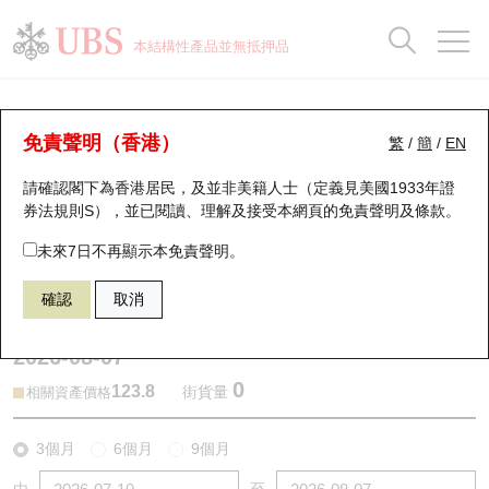
正股資料及市場統計
認股證分析儀
牛熊證分析儀
輪證市場統計
港股通資金流
瑞銀輪證教室
認股證
牛熊證
本結構性產品並無抵押品
認股證搜尋
表現
圖搜牛熊
表現
十大成交
港股通資金流
十大成交
瑞銀輪證教室
牛熊證分析儀
瑞銀認股證一覽
街貨統計
街貨統計
十大升幅/跌幅
正股分析儀
持股比重
每月輪證大市專題
牛熊全景快搜
免責聲明（香港）
繁
/
簡
/
EN
表現
街貨統計
比較
請確認閣下為香港居民，及並非美籍人士（定義見美國1933年證
新發行瑞銀認股證
比較
牛熊證搜尋
比較
十大認股證成交分佈
二十大活躍股份
顯示所有持股比重
輪證專欄
券法規則S），並已閱讀、理解及接受本網頁的
免責聲明及條款
。
即將到期認股證
牛熊證街貨分佈圖
十天股證佔大市成交
恒指成份股
講座及教育短片
56228 瑞銀
牛證
未來7日不再顯示本免責聲明。
9988 阿里巴巴
確認
取消
認股證到期結算價查詢
正股牛熊證列表
資金流
國指成份股
認股證投資者教育
2026-08-07
認股證分析儀
新發行瑞銀牛熊證
街貨統計
科指成份股
牛熊證投資者教育
0
123.8
街貨量
相關資產價格
認股證速算機
已收回牛熊證剩餘價值
三十大平均引伸波幅
相關資產沽空
認股證牛熊證常問問題
3個月
6個月
9個月
引伸波幅比較圖
即將到期牛熊證
業績及經濟日曆