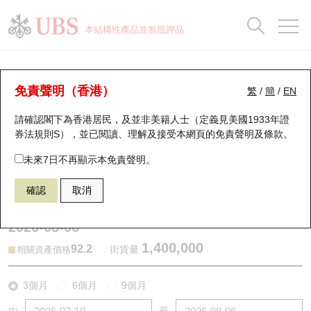
正股資料及市場統計
認股證分析儀
牛熊證分析儀
輪證市場統計
港股通資金流
瑞銀輪證教室
認股證
牛熊證
本結構性產品並無抵押品
認股證搜尋
表現
圖搜牛熊
表現
十大成交
港股通資金流
十大成交
瑞銀輪證教室
牛熊證分析儀
瑞銀認股證一覽
街貨統計
街貨統計
十大升幅/跌幅
正股分析儀
持股比重
每月輪證大市專題
牛熊全景快搜
免責聲明（香港）
繁
/
簡
/
EN
表現
街貨統計
比較
請確認閣下為香港居民，及並非美籍人士（定義見美國1933年證
新發行瑞銀認股證
比較
牛熊證搜尋
比較
十大認股證成交分佈
二十大活躍股份
顯示所有持股比重
輪證專欄
券法規則S），並已閱讀、理解及接受本網頁的
免責聲明及條款
。
即將到期認股證
牛熊證街貨分佈圖
十天股證佔大市成交
恒指成份股
講座及教育短片
56199 瑞銀
牛證
未來7日不再顯示本免責聲明。
3690 美團
確認
取消
認股證到期結算價查詢
正股牛熊證列表
資金流
國指成份股
認股證投資者教育
2026-08-06
認股證分析儀
新發行瑞銀牛熊證
街貨統計
科指成份股
牛熊證投資者教育
1,400,000
92.2
街貨量
相關資產價格
認股證速算機
已收回牛熊證剩餘價值
三十大平均引伸波幅
相關資產沽空
認股證牛熊證常問問題
3個月
6個月
9個月
引伸波幅比較圖
即將到期牛熊證
業績及經濟日曆