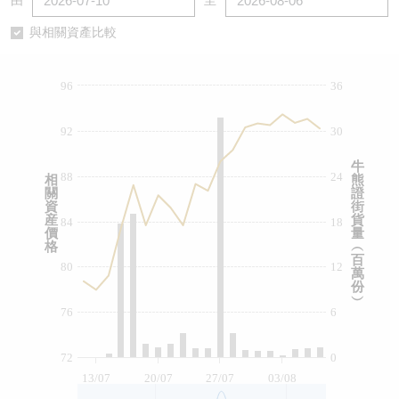
由
至
認股證/牛熊證日誌
牛熊證到期結算價查詢
中資ETFs溢價比較
與相關資產比較
認股證文件及公告
牛熊證分析儀
AH 股價對照
96
36
認股證文件及公告 (瑞信)
牛熊證速算機
即市板塊表現
92
30
牛熊證文件及公告
ADR
牛
88
24
相
熊
關
證
牛熊證文件及公告 (瑞信)
收市競價變化
資
街
産
貨
84
18
價
量
格
︵
百
80
12
萬
份
︶
76
6
72
0
13/07
20/07
27/07
03/08