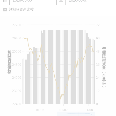
由
至
認股證/牛熊證日誌
牛熊證到期結算價查詢
中資ETFs溢價比較
與相關資產比較
認股證文件及公告
牛熊證分析儀
AH 股價對照
27200
72
認股證文件及公告 (瑞信)
牛熊證速算機
即市板塊表現
26400
60
牛熊證文件及公告
ADR
牛
25600
48
相
熊
關
證
牛熊證文件及公告 (瑞信)
收市競價變化
資
街
産
貨
24800
36
價
量
格
︵
百
24000
24
萬
份
︶
23200
12
22400
0
01/06
01/07
01/08