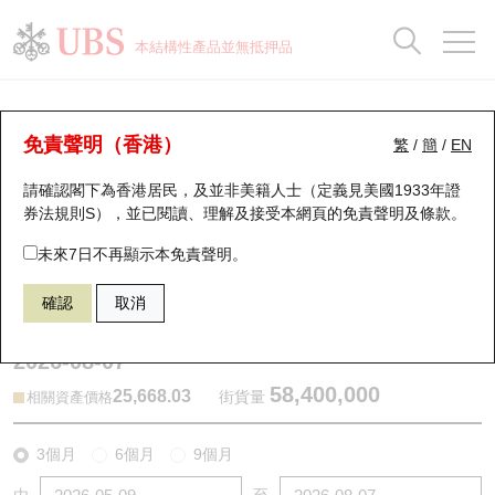
正股資料及市場統計
認股證分析儀
牛熊證分析儀
輪證市場統計
港股通資金流
瑞銀輪證教室
認股證
牛熊證
本結構性產品並無抵押品
認股證搜尋
表現
圖搜牛熊
表現
十大成交
港股通資金流
十大成交
瑞銀輪證教室
牛熊證分析儀
瑞銀認股證一覽
街貨統計
街貨統計
十大升幅/跌幅
正股分析儀
持股比重
每月輪證大市專題
牛熊全景快搜
免責聲明（香港）
繁
/
簡
/
EN
表現
街貨統計
比較
請確認閣下為香港居民，及並非美籍人士（定義見美國1933年證
新發行瑞銀認股證
比較
牛熊證搜尋
比較
十大認股證成交分佈
二十大活躍股份
顯示所有持股比重
輪證專欄
券法規則S），並已閱讀、理解及接受本網頁的
免責聲明及條款
。
即將到期認股證
牛熊證街貨分佈圖
十天股證佔大市成交
恒指成份股
講座及教育短片
55732 瑞銀
熊證
未來7日不再顯示本免責聲明。
HSI 恒生指數
確認
取消
認股證到期結算價查詢
正股牛熊證列表
資金流
國指成份股
認股證投資者教育
2026-08-07
認股證分析儀
新發行瑞銀牛熊證
街貨統計
科指成份股
牛熊證投資者教育
58,400,000
25,668.03
街貨量
相關資產價格
認股證速算機
已收回牛熊證剩餘價值
三十大平均引伸波幅
相關資產沽空
認股證牛熊證常問問題
3個月
6個月
9個月
引伸波幅比較圖
即將到期牛熊證
業績及經濟日曆