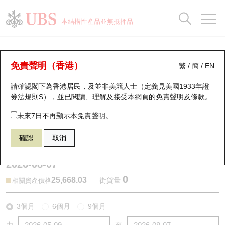
正股資料及市場統計
認股證分析儀
牛熊證分析儀
輪證市場統計
港股通資金流
瑞銀輪證教室
認股證
牛熊證
本結構性產品並無抵押品
認股證搜尋
表現
圖搜牛熊
表現
十大成交
港股通資金流
十大成交
瑞銀輪證教室
牛熊證分析儀
瑞銀認股證一覽
街貨統計
街貨統計
十大升幅/跌幅
正股分析儀
持股比重
每月輪證大市專題
牛熊全景快搜
免責聲明（香港）
繁
/
簡
/
EN
表現
街貨統計
比較
請確認閣下為香港居民，及並非美籍人士（定義見美國1933年證
新發行瑞銀認股證
比較
牛熊證搜尋
比較
十大認股證成交分佈
二十大活躍股份
顯示所有持股比重
輪證專欄
券法規則S），並已閱讀、理解及接受本網頁的
免責聲明及條款
。
即將到期認股證
牛熊證街貨分佈圖
十天股證佔大市成交
恒指成份股
講座及教育短片
54188 瑞銀
牛證
未來7日不再顯示本免責聲明。
HSI 恒生指數
確認
取消
認股證到期結算價查詢
正股牛熊證列表
資金流
國指成份股
認股證投資者教育
2026-08-07
認股證分析儀
新發行瑞銀牛熊證
街貨統計
科指成份股
牛熊證投資者教育
0
25,668.03
街貨量
相關資產價格
認股證速算機
已收回牛熊證剩餘價值
三十大平均引伸波幅
相關資產沽空
認股證牛熊證常問問題
3個月
6個月
9個月
引伸波幅比較圖
即將到期牛熊證
業績及經濟日曆