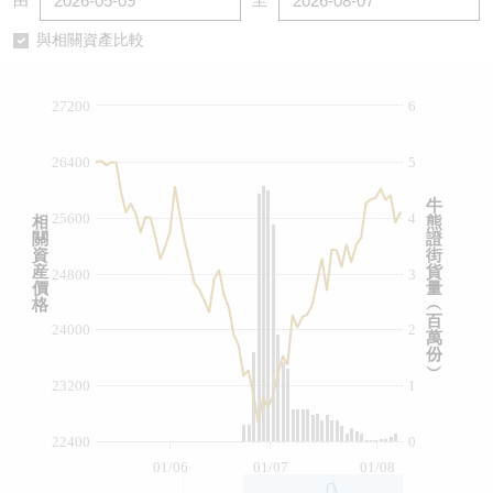
由
至
認股證/牛熊證日誌
牛熊證到期結算價查詢
中資ETFs溢價比較
與相關資產比較
認股證文件及公告
牛熊證分析儀
AH 股價對照
27200
6
認股證文件及公告 (瑞信)
牛熊證速算機
即市板塊表現
26400
5
牛熊證文件及公告
ADR
牛
25600
4
相
熊
關
證
牛熊證文件及公告 (瑞信)
收市競價變化
資
街
産
貨
24800
3
價
量
格
︵
百
24000
2
萬
份
︶
23200
1
22400
0
01/06
01/07
01/08