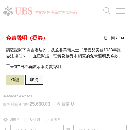
正股資料及市場統計
認股證分析儀
牛熊證分析儀
輪證市場統計
港股通資金流
瑞銀輪證教室
認股證
牛熊證
本結構性產品並無抵押品
認股證搜尋
表現
圖搜牛熊
表現
十大成交
港股通資金流
十大成交
瑞銀輪證教室
牛熊證分析儀
瑞銀認股證一覽
街貨統計
街貨統計
十大升幅/跌幅
正股分析儀
持股比重
每月輪證大市專題
牛熊全景快搜
免責聲明（香港）
繁
/
簡
/
EN
表現
街貨統計
比較
請確認閣下為香港居民，及並非美籍人士（定義見美國1933年證
新發行瑞銀認股證
比較
牛熊證搜尋
比較
十大認股證成交分佈
二十大活躍股份
顯示所有持股比重
輪證專欄
券法規則S），並已閱讀、理解及接受本網頁的
免責聲明及條款
。
即將到期認股證
牛熊證街貨分佈圖
十天股證佔大市成交
恒指成份股
講座及教育短片
54075 瑞銀
熊證
未來7日不再顯示本免責聲明。
HSI 恒生指數
確認
取消
認股證到期結算價查詢
正股牛熊證列表
資金流
國指成份股
認股證投資者教育
2026-08-07
認股證分析儀
新發行瑞銀牛熊證
街貨統計
科指成份股
牛熊證投資者教育
0
25,668.03
街貨量
相關資產價格
認股證速算機
已收回牛熊證剩餘價值
三十大平均引伸波幅
相關資產沽空
認股證牛熊證常問問題
3個月
6個月
9個月
引伸波幅比較圖
即將到期牛熊證
業績及經濟日曆