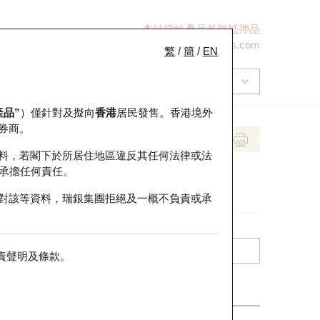
本結構性產品並無抵押品
+852 2971 6668
ol-hkwarrants@ubs.com
繁
/
簡
/
EN
產品”
）僅針對及擬向
香港
居民發售。香港境外
券商。
料，若閣下於所居住地區違反其任何法律或法
承擔任何責任。
對該等資料，瑞銀集團拒絕及一概不負責或承
責聲明及條款
。