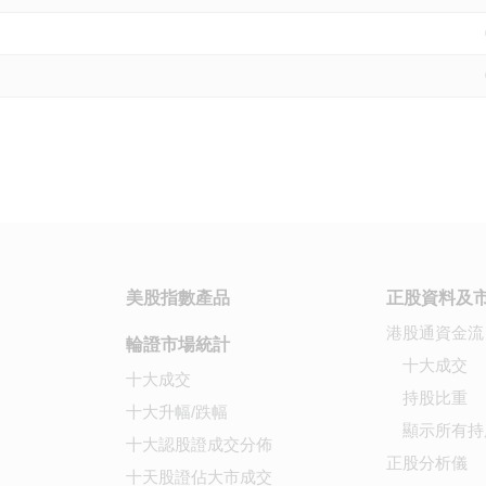
美股指數產品
正股資料及
港股通資金流
輪證市場統計
十大成交
十大成交
持股比重
十大升幅/跌幅
顯示所有持
十大認股證成交分佈
正股分析儀
十天股證佔大市成交