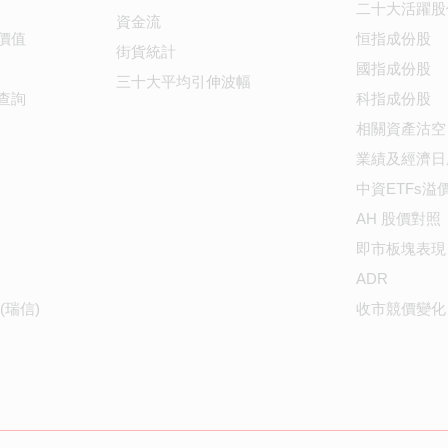
二十大活躍股
資金流
價值
恒指成份股
街貨統計
國指成份股
三十大平均引伸波幅
查詢
科指成份股
相關資產沽空
業績及經濟日
中資ETFs溢
AH 股價對照
即市板塊表現
ADR
(瑞信)
收市競價變化