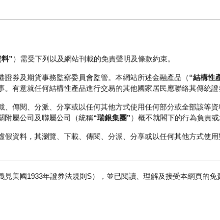
資料”
）需受下列以及網站刊載的免責聲明及條款約束。
正股資料及市場統計
瑞銀輪證教室
港證券及期貨事務監察委員會監管。本網站所述金融產品（
“結構性
事。有意就任何結構性產品進行交易的其他國家居民應聯絡其傳統證
載、傳閱、分派、分享或以任何其他方式使用任何部分或全部該等資
關附屬公司及聯屬公司（統稱
“瑞銀集團”
）概不就閣下的行為負責或
虛假資料，其瀏覽、下載、傳閱、分派、分享或以任何其他方式使用
見美國1933年證券法規則S），並已閱讀、理解及接受本網頁的
數
免
30,000