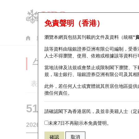
免責聲明（香港）
瀏覽本網頁包括其刊載的文件及資料（統稱
“
認股證
牛熊證
美股指數產品
輪證市場統計
該等資料由瑞銀證券亞洲有限公司編制，受香
人士不得瀏覽、使用、依賴或根據該等資料行
牛熊證分析儀
當地法律及法規或會禁止或限制閣下瀏覽、下
規，瑞士銀行、瑞銀證券亞洲有限公司及其相
表現
街貨統計
比較
此外，若任何人士或實體就其所居住地區提供
擔任何責任。
51644 瑞銀
牛證
請確認閣下為香港居民，及並非美籍人士（定義
HSI 恒生指
未來7日不再顯示本免責聲明。
2026-08-06
相關資產價格
25,530.28
街貨量
確認
取消