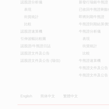
認股證分析儀
新發行瑞銀牛熊證
表現
已收回牛熊證剩餘
街貨統計
即將到期牛熊證
比較
牛熊證到期結算價
認股證速算機
牛熊證分析儀
引伸波幅比較圖
表現
認股證/牛熊證日誌
街貨統計
認股證文件及公告
比較
認股證文件及公告 (瑞信)
牛熊證速算機
牛熊證文件及公告
牛熊證文件及公告 
English
简体中文
繁體中文