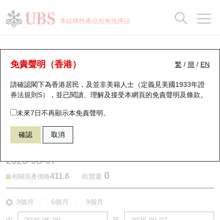
正股資料及市場統計
認股證分析儀
牛熊證分析儀
輪證市場統計
港股通資金流
瑞銀輪證教室
認股證
牛熊證
本結構性產品並無抵押品
認股證搜尋
表現
圖搜牛熊
表現
十大成交
港股通資金流
十大成交
瑞銀輪證教室
牛熊證分析儀
瑞銀認股證一覽
街貨統計
街貨統計
十大升幅/跌幅
正股分析儀
持股比重
每月輪證大市專題
牛熊全景快搜
免責聲明（香港）
繁
/
簡
/
EN
表現
街貨統計
比較
請確認閣下為香港居民，及並非美籍人士（定義見美國1933年證
新發行瑞銀認股證
比較
牛熊證搜尋
比較
十大認股證成交分佈
二十大活躍股份
顯示所有持股比重
輪證專欄
券法規則S），並已閱讀、理解及接受本網頁的
免責聲明及條款
。
即將到期認股證
牛熊證街貨分佈圖
十天股證佔大市成交
恒指成份股
講座及教育短片
50379 瑞銀
牛證
未來7日不再顯示本免責聲明。
0388 香港交易所
確認
取消
認股證到期結算價查詢
正股牛熊證列表
資金流
國指成份股
認股證投資者教育
2026-08-07
認股證分析儀
新發行瑞銀牛熊證
街貨統計
科指成份股
牛熊證投資者教育
0
411.6
街貨量
相關資產價格
認股證速算機
已收回牛熊證剩餘價值
三十大平均引伸波幅
相關資產沽空
認股證牛熊證常問問題
3個月
6個月
9個月
引伸波幅比較圖
即將到期牛熊證
業績及經濟日曆