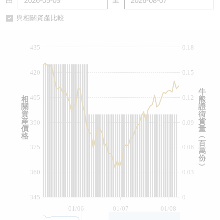
由
至
認股證/牛熊證日誌
牛熊證到期結算價查詢
中資ETFs溢價比較
與相關資產比較
認股證文件及公告
牛熊證分析儀
AH 股價對照
435
0.18
認股證文件及公告 (瑞信)
牛熊證速算機
即市板塊表現
420
0.15
牛熊證文件及公告
ADR
牛
405
0.12
相
熊
關
證
牛熊證文件及公告 (瑞信)
收市競價變化
資
街
産
貨
390
0.09
價
量
格
︵
百
375
0.06
萬
份
︶
360
0.03
345
0
01/06
01/07
01/08