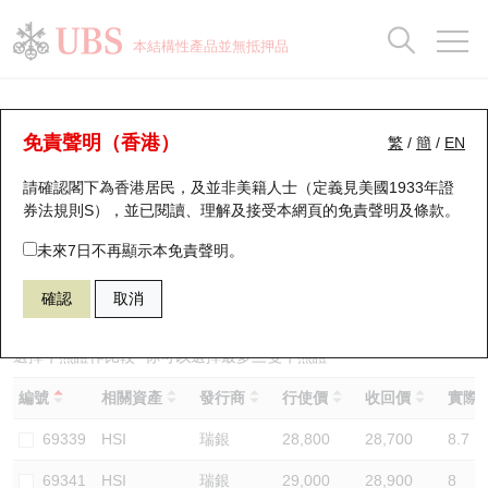
正股資料及市場統計
認股證分析儀
牛熊證分析儀
輪證市場統計
港股通資金流
瑞銀輪證教室
認股證
牛熊證
本結構性產品並無抵押品
認股證搜尋
表現
圖搜牛熊
表現
十大成交
港股通資金流
十大成交
瑞銀輪證教室
牛熊證分析儀
瑞銀認股證一覽
街貨統計
街貨統計
十大升幅/跌幅
正股分析儀
持股比重
每月輪證大市專題
牛熊全景快搜
免責聲明（香港）
繁
/
簡
/
EN
表現
街貨統計
比較
請確認閣下為香港居民，及並非美籍人士（定義見美國1933年證
新發行瑞銀認股證
比較
牛熊證搜尋
比較
十大認股證成交分佈
二十大活躍股份
顯示所有持股比重
輪證專欄
券法規則S），並已閱讀、理解及接受本網頁的
免責聲明及條款
。
即將到期認股證
牛熊證街貨分佈圖
十天股證佔大市成交
恒指成份股
講座及教育短片
69986 瑞銀
熊證
未來7日不再顯示本免責聲明。
HSI 恒生指數
確認
取消
認股證到期結算價查詢
正股牛熊證列表
資金流
國指成份股
認股證投資者教育
認股證分析儀
新發行瑞銀牛熊證
街貨統計
科指成份股
牛熊證投資者教育
選擇牛熊證作比較 *你可以選擇最多
三
隻牛熊證
編號
相關資產
發行商
行使價
收回價
實際槓
認股證速算機
已收回牛熊證剩餘價值
三十大平均引伸波幅
相關資產沽空
認股證牛熊證常問問題
69339
HSI
瑞銀
28,800
28,700
8.7
引伸波幅比較圖
即將到期牛熊證
業績及經濟日曆
69341
HSI
瑞銀
29,000
28,900
8