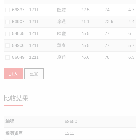
認股證/牛熊證日誌
牛熊證到期結算價查詢
中資ETFs溢價比較
69837
1211
匯豐
72.5
74
4.7
53907
1211
摩通
71.1
72.5
4.4
認股證文件及公告
牛熊證分析儀
AH 股價對照
54835
1211
匯豐
75.5
77
6
認股證文件及公告 (瑞信)
牛熊證速算機
即市板塊表現
54906
1211
華泰
75.5
77
5.7
牛熊證文件及公告
ADR
55049
1211
摩通
76.6
78
6.3
牛熊證文件及公告 (瑞信)
收市競價變化
加入
重置
比較結果
編號
69650
相關資產
1211