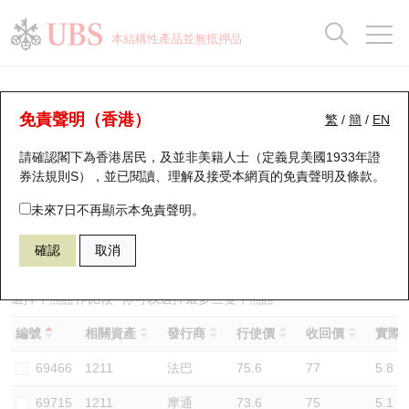
正股資料及市場統計
認股證分析儀
牛熊證分析儀
輪證市場統計
港股通資金流
瑞銀輪證教室
認股證
牛熊證
本結構性產品並無抵押品
認股證搜尋
表現
圖搜牛熊
表現
十大成交
港股通資金流
十大成交
瑞銀輪證教室
牛熊證分析儀
瑞銀認股證一覽
街貨統計
街貨統計
十大升幅/跌幅
正股分析儀
持股比重
每月輪證大市專題
牛熊全景快搜
免責聲明（香港）
繁
/
簡
/
EN
表現
街貨統計
比較
請確認閣下為香港居民，及並非美籍人士（定義見美國1933年證
新發行瑞銀認股證
比較
牛熊證搜尋
比較
十大認股證成交分佈
二十大活躍股份
顯示所有持股比重
輪證專欄
券法規則S），並已閱讀、理解及接受本網頁的
免責聲明及條款
。
即將到期認股證
牛熊證街貨分佈圖
十天股證佔大市成交
恒指成份股
講座及教育短片
69650 瑞銀
牛證
未來7日不再顯示本免責聲明。
1211 比亞迪股份
確認
取消
認股證到期結算價查詢
正股牛熊證列表
資金流
國指成份股
認股證投資者教育
認股證分析儀
新發行瑞銀牛熊證
街貨統計
科指成份股
牛熊證投資者教育
選擇牛熊證作比較 *你可以選擇最多
三
隻牛熊證
編號
相關資產
發行商
行使價
收回價
實際槓
認股證速算機
已收回牛熊證剩餘價值
三十大平均引伸波幅
相關資產沽空
認股證牛熊證常問問題
69466
1211
法巴
75.6
77
5.8
引伸波幅比較圖
即將到期牛熊證
業績及經濟日曆
69715
1211
摩通
73.6
75
5.1