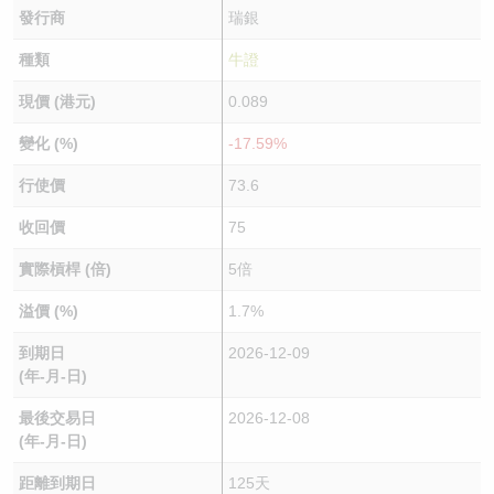
發行商
瑞銀
種類
牛證
現價 (港元)
0.089
變化 (%)
-17.59%
行使價
73.6
收回價
75
實際槓桿 (倍)
5倍
溢價 (%)
1.7%
到期日
2026-12-09
(年-月-日)
最後交易日
2026-12-08
(年-月-日)
距離到期日
125天