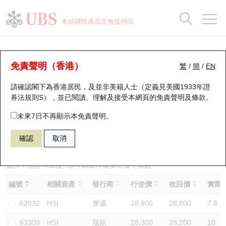
正股資料及市場統計
認股證分析儀
牛熊證分析儀
輪證市場統計
港股通資金流
瑞銀輪證教室
認股證
牛熊證
本結構性產品並無抵押品
認股證搜尋
表現
圖搜牛熊
表現
十大成交
港股通資金流
十大成交
瑞銀輪證教室
牛熊證分析儀
瑞銀認股證一覽
街貨統計
街貨統計
十大升幅/跌幅
正股分析儀
持股比重
每月輪證大市專題
牛熊全景快搜
免責聲明（香港）
繁
/
簡
/
EN
表現
街貨統計
比較
請確認閣下為香港居民，及並非美籍人士（定義見美國1933年證
新發行瑞銀認股證
比較
牛熊證搜尋
比較
十大認股證成交分佈
二十大活躍股份
顯示所有持股比重
輪證專欄
券法規則S），並已閱讀、理解及接受本網頁的
免責聲明及條款
。
即將到期認股證
牛熊證街貨分佈圖
十天股證佔大市成交
恒指成份股
講座及教育短片
69578 瑞銀
熊證
未來7日不再顯示本免責聲明。
HSI 恒生指數
確認
取消
認股證到期結算價查詢
正股牛熊證列表
資金流
國指成份股
認股證投資者教育
認股證分析儀
新發行瑞銀牛熊證
街貨統計
科指成份股
牛熊證投資者教育
選擇牛熊證作比較 *你可以選擇最多
三
隻牛熊證
編號
相關資產
發行商
行使價
收回價
實際槓
認股證速算機
已收回牛熊證剩餘價值
三十大平均引伸波幅
相關資產沽空
認股證牛熊證常問問題
62032
HSI
摩通
28,900
28,800
7.8
引伸波幅比較圖
即將到期牛熊證
業績及經濟日曆
63309
HSI
瑞銀
28,300
28,200
10