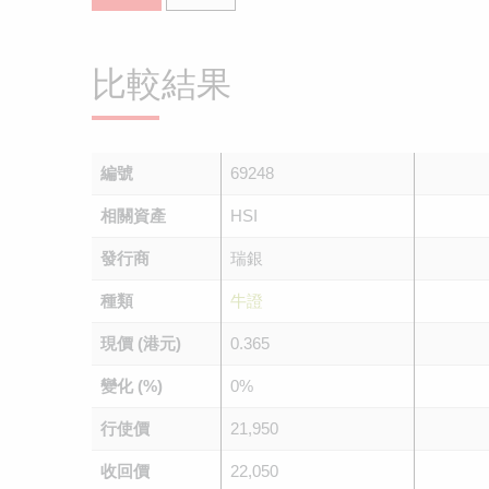
比較結果
編號
69248
相關資產
HSI
發行商
瑞銀
種類
牛證
現價 (港元)
0.365
變化 (%)
0%
行使價
21,950
收回價
22,050