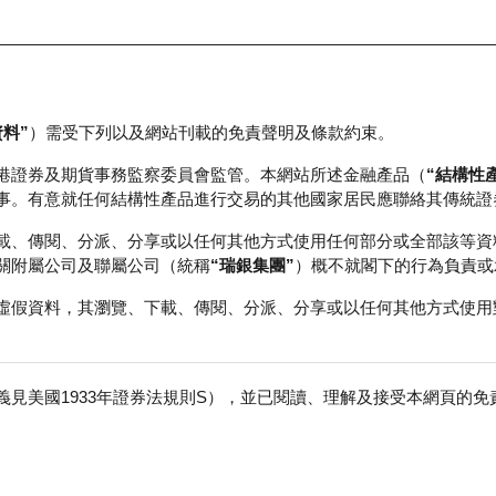
資料”
）需受下列以及網站刊載的免責聲明及條款約束。
正股資料及市場統計
瑞銀輪證教室
港證券及期貨事務監察委員會監管。本網站所述金融產品（
“結構性
事。有意就任何結構性產品進行交易的其他國家居民應聯絡其傳統證
載、傳閱、分派、分享或以任何其他方式使用任何部分或全部該等資
關附屬公司及聯屬公司（統稱
“瑞銀集團”
）概不就閣下的行為負責或
虛假資料，其瀏覽、下載、傳閱、分派、分享或以任何其他方式使用
見美國1933年證券法規則S），並已閱讀、理解及接受本網頁的
數
免
行商
行使價
收回價