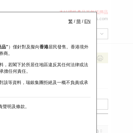
本結構性產品並無抵押品
+852 2971 6668
ol-hkwarrants@ubs.com
繁
/
簡
/
EN
產品”
）僅針對及擬向
香港
居民發售。香港境外
券商。
料，若閣下於所居住地區違反其任何法律或法
承擔任何責任。
對該等資料，瑞銀集團拒絕及一概不負責或承
責聲明及條款
。
實際槓桿 (倍)
到期日 (年-月-日)