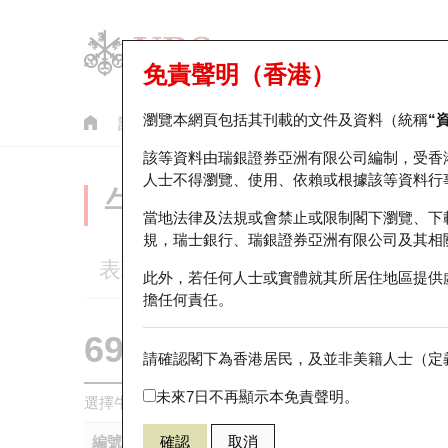
免責聲明（香港）
瀏覽本網頁包括其刊載的文件及資料（統稱
“
認股證
牛熊證
美股指數產品
輪證市場統計
該等資料由瑞銀證券亞洲有限公司編制，受香
人士不得瀏覽、使用、依賴或根據該等資料行
牛熊證分析儀
當地法律及法規或會禁止或限制閣下瀏覽、下
規，瑞士銀行、瑞銀證券亞洲有限公司及其相
表現
街貨統計
比較
此外，若任何人士或實體就其所居住地區提供
擔任何責任。
69248 瑞銀
牛證
請確認閣下為香港居民，及並非美籍人士（定義
HSI 恒生指
未來7日不再顯示本免責聲明。
選擇牛熊證作比較 *你可以選擇最多
五
隻牛熊證
編號
確認
取消
相關資產
發