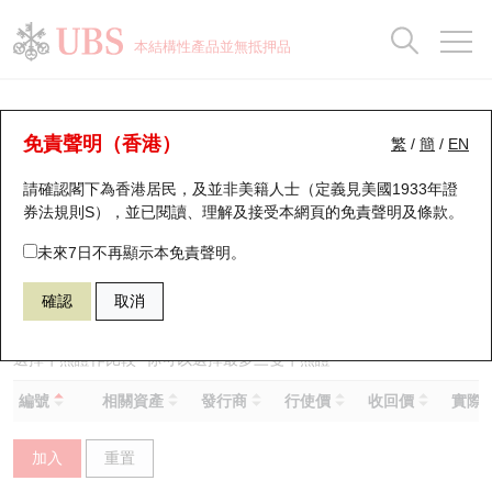
正股資料及市場統計
認股證分析儀
牛熊證分析儀
輪證市場統計
港股通資金流
瑞銀輪證教室
認股證
牛熊證
本結構性產品並無抵押品
認股證搜尋
表現
圖搜牛熊
表現
十大成交
港股通資金流
十大成交
瑞銀輪證教室
牛熊證分析儀
瑞銀認股證一覽
街貨統計
街貨統計
十大升幅/跌幅
正股分析儀
持股比重
每月輪證大市專題
牛熊全景快搜
免責聲明（香港）
繁
/
簡
/
EN
表現
街貨統計
比較
請確認閣下為香港居民，及並非美籍人士（定義見美國1933年證
新發行瑞銀認股證
比較
牛熊證搜尋
比較
十大認股證成交分佈
二十大活躍股份
顯示所有持股比重
輪證專欄
券法規則S），並已閱讀、理解及接受本網頁的
免責聲明及條款
。
即將到期認股證
牛熊證街貨分佈圖
十天股證佔大市成交
恒指成份股
講座及教育短片
68862 瑞銀
牛證
未來7日不再顯示本免責聲明。
1299 友邦保險
確認
取消
認股證到期結算價查詢
正股牛熊證列表
資金流
國指成份股
認股證投資者教育
認股證分析儀
新發行瑞銀牛熊證
街貨統計
科指成份股
牛熊證投資者教育
選擇牛熊證作比較 *你可以選擇最多
三
隻牛熊證
編號
相關資產
發行商
行使價
收回價
實際槓
認股證速算機
已收回牛熊證剩餘價值
三十大平均引伸波幅
相關資產沽空
認股證牛熊證常問問題
加入
重置
引伸波幅比較圖
即將到期牛熊證
業績及經濟日曆