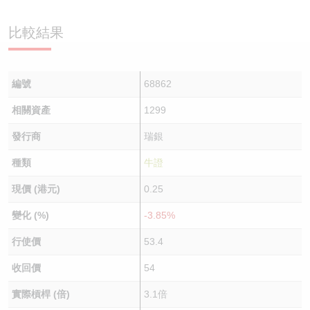
認股證/牛熊證日誌
牛熊證到期結算價查詢
中資ETFs溢價比較
比較結果
認股證文件及公告
牛熊證分析儀
AH 股價對照
編號
68862
認股證文件及公告 (瑞信)
牛熊證速算機
即市板塊表現
相關資產
1299
牛熊證文件及公告
ADR
發行商
瑞銀
牛熊證文件及公告 (瑞信)
收市競價變化
種類
牛證
現價 (港元)
0.25
變化 (%)
-3.85%
行使價
53.4
收回價
54
實際槓桿 (倍)
3.1倍