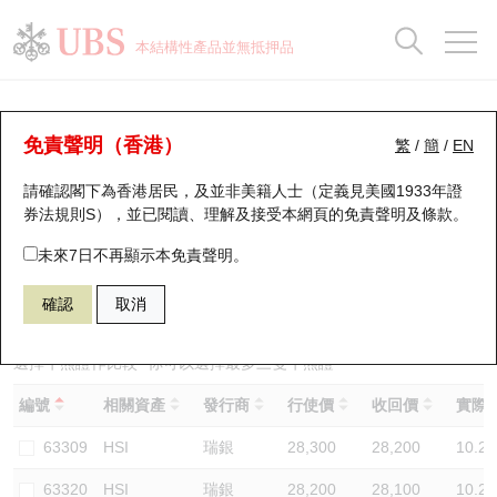
正股資料及市場統計
認股證分析儀
牛熊證分析儀
輪證市場統計
港股通資金流
瑞銀輪證教室
認股證
牛熊證
本結構性產品並無抵押品
認股證搜尋
表現
圖搜牛熊
表現
十大成交
港股通資金流
十大成交
瑞銀輪證教室
牛熊證分析儀
瑞銀認股證一覽
街貨統計
街貨統計
十大升幅/跌幅
正股分析儀
持股比重
每月輪證大市專題
牛熊全景快搜
免責聲明（香港）
繁
/
簡
/
EN
表現
街貨統計
比較
請確認閣下為香港居民，及並非美籍人士（定義見美國1933年證
新發行瑞銀認股證
比較
牛熊證搜尋
比較
十大認股證成交分佈
二十大活躍股份
顯示所有持股比重
輪證專欄
券法規則S），並已閱讀、理解及接受本網頁的
免責聲明及條款
。
即將到期認股證
牛熊證街貨分佈圖
十天股證佔大市成交
恒指成份股
講座及教育短片
68680 瑞銀
熊證
未來7日不再顯示本免責聲明。
HSI 恒生指數
確認
取消
認股證到期結算價查詢
正股牛熊證列表
資金流
國指成份股
認股證投資者教育
認股證分析儀
新發行瑞銀牛熊證
街貨統計
科指成份股
牛熊證投資者教育
選擇牛熊證作比較 *你可以選擇最多
三
隻牛熊證
編號
相關資產
發行商
行使價
收回價
實際槓
認股證速算機
已收回牛熊證剩餘價值
三十大平均引伸波幅
相關資產沽空
認股證牛熊證常問問題
63309
HSI
瑞銀
28,300
28,200
10.2
引伸波幅比較圖
即將到期牛熊證
業績及經濟日曆
63320
HSI
瑞銀
28,200
28,100
10.2