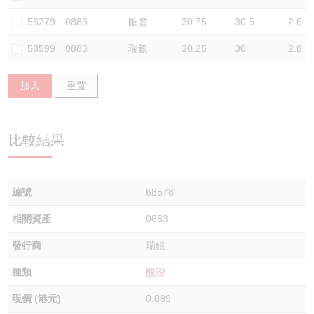
認股證/牛熊證日誌
牛熊證到期結算價查詢
中資ETFs溢價比較
56279
0883
匯豐
30.75
30.5
2.6
58599
0883
瑞銀
30.25
30
2.8
認股證文件及公告
牛熊證分析儀
AH 股價對照
加入
重置
認股證文件及公告 (瑞信)
牛熊證速算機
即市板塊表現
牛熊證文件及公告
ADR
比較結果
牛熊證文件及公告 (瑞信)
收市競價變化
編號
68578
相關資產
0883
發行商
瑞銀
種類
熊證
現價 (港元)
0.089