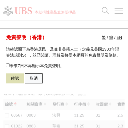
正股資料及市場統計
認股證分析儀
牛熊證分析儀
輪證市場統計
港股通資金流
瑞銀輪證教室
認股證
牛熊證
本結構性產品並無抵押品
認股證搜尋
表現
圖搜牛熊
表現
十大成交
港股通資金流
十大成交
瑞銀輪證教室
牛熊證分析儀
瑞銀認股證一覽
街貨統計
街貨統計
十大升幅/跌幅
正股分析儀
持股比重
每月輪證大市專題
牛熊全景快搜
免責聲明（香港）
繁
/
簡
/
EN
表現
街貨統計
比較
請確認閣下為香港居民，及並非美籍人士（定義見美國1933年證
新發行瑞銀認股證
比較
牛熊證搜尋
比較
十大認股證成交分佈
二十大活躍股份
顯示所有持股比重
輪證專欄
券法規則S），並已閱讀、理解及接受本網頁的
免責聲明及條款
。
即將到期認股證
牛熊證街貨分佈圖
十天股證佔大市成交
恒指成份股
講座及教育短片
68578 瑞銀
熊證
未來7日不再顯示本免責聲明。
0883 中國海洋石油
確認
取消
認股證到期結算價查詢
正股牛熊證列表
資金流
國指成份股
認股證投資者教育
認股證分析儀
新發行瑞銀牛熊證
街貨統計
科指成份股
牛熊證投資者教育
選擇牛熊證作比較 *你可以選擇最多
三
隻牛熊證
編號
相關資產
發行商
行使價
收回價
實際槓
認股證速算機
已收回牛熊證剩餘價值
三十大平均引伸波幅
相關資產沽空
認股證牛熊證常問問題
68567
0883
法興
31.25
31
2.5
引伸波幅比較圖
即將到期牛熊證
業績及經濟日曆
61922
0883
華泰
31.25
31
2.3