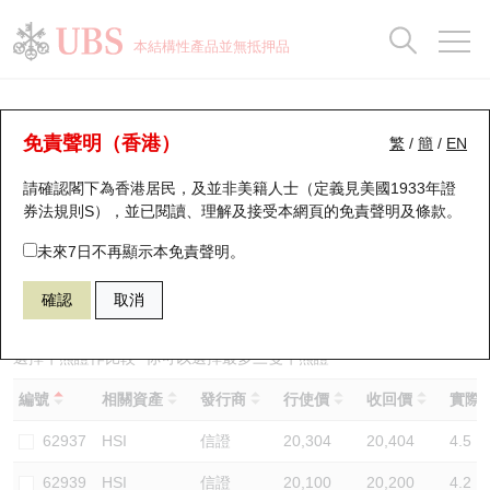
正股資料及市場統計
認股證分析儀
牛熊證分析儀
輪證市場統計
港股通資金流
瑞銀輪證教室
認股證
牛熊證
本結構性產品並無抵押品
認股證搜尋
表現
圖搜牛熊
表現
十大成交
港股通資金流
十大成交
瑞銀輪證教室
牛熊證分析儀
瑞銀認股證一覽
街貨統計
街貨統計
十大升幅/跌幅
正股分析儀
持股比重
每月輪證大市專題
牛熊全景快搜
免責聲明（香港）
繁
/
簡
/
EN
表現
街貨統計
比較
請確認閣下為香港居民，及並非美籍人士（定義見美國1933年證
新發行瑞銀認股證
比較
牛熊證搜尋
比較
十大認股證成交分佈
二十大活躍股份
顯示所有持股比重
輪證專欄
券法規則S），並已閱讀、理解及接受本網頁的
免責聲明及條款
。
即將到期認股證
牛熊證街貨分佈圖
十天股證佔大市成交
恒指成份股
講座及教育短片
68306 瑞銀
牛證
未來7日不再顯示本免責聲明。
HSI 恒生指數
確認
取消
認股證到期結算價查詢
正股牛熊證列表
資金流
國指成份股
認股證投資者教育
認股證分析儀
新發行瑞銀牛熊證
街貨統計
科指成份股
牛熊證投資者教育
選擇牛熊證作比較 *你可以選擇最多
三
隻牛熊證
編號
相關資產
發行商
行使價
收回價
實際槓
認股證速算機
已收回牛熊證剩餘價值
三十大平均引伸波幅
相關資產沽空
認股證牛熊證常問問題
62937
HSI
信證
20,304
20,404
4.5
引伸波幅比較圖
即將到期牛熊證
業績及經濟日曆
62939
HSI
信證
20,100
20,200
4.2