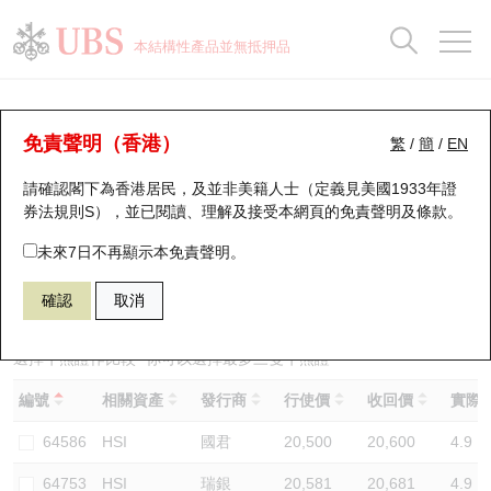
正股資料及市場統計
認股證分析儀
牛熊證分析儀
輪證市場統計
港股通資金流
瑞銀輪證教室
認股證
牛熊證
本結構性產品並無抵押品
認股證搜尋
表現
圖搜牛熊
表現
十大成交
港股通資金流
十大成交
瑞銀輪證教室
牛熊證分析儀
瑞銀認股證一覽
街貨統計
街貨統計
十大升幅/跌幅
正股分析儀
持股比重
每月輪證大市專題
牛熊全景快搜
免責聲明（香港）
繁
/
簡
/
EN
表現
街貨統計
比較
請確認閣下為香港居民，及並非美籍人士（定義見美國1933年證
新發行瑞銀認股證
比較
牛熊證搜尋
比較
十大認股證成交分佈
二十大活躍股份
顯示所有持股比重
輪證專欄
券法規則S），並已閱讀、理解及接受本網頁的
免責聲明及條款
。
即將到期認股證
牛熊證街貨分佈圖
十天股證佔大市成交
恒指成份股
講座及教育短片
68196 瑞銀
牛證
未來7日不再顯示本免責聲明。
HSI 恒生指數
確認
取消
認股證到期結算價查詢
正股牛熊證列表
資金流
國指成份股
認股證投資者教育
認股證分析儀
新發行瑞銀牛熊證
街貨統計
科指成份股
牛熊證投資者教育
選擇牛熊證作比較 *你可以選擇最多
三
隻牛熊證
編號
相關資產
發行商
行使價
收回價
實際槓
認股證速算機
已收回牛熊證剩餘價值
三十大平均引伸波幅
相關資產沽空
認股證牛熊證常問問題
64586
HSI
國君
20,500
20,600
4.9
引伸波幅比較圖
即將到期牛熊證
業績及經濟日曆
64753
HSI
瑞銀
20,581
20,681
4.9