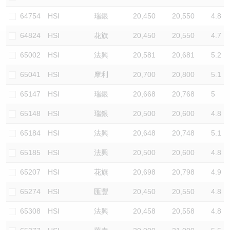
認股證/牛熊證日誌
牛熊證到期結算價查詢
中資ETFs溢價比較
64754
HSI
瑞銀
20,450
20,550
4.8
64824
HSI
花旗
20,450
20,550
4.7
認股證文件及公告
牛熊證分析儀
AH 股價對照
65002
HSI
法興
20,581
20,681
5.2
認股證文件及公告 (瑞信)
牛熊證速算機
即市板塊表現
65041
HSI
摩利
20,700
20,800
5.1
牛熊證文件及公告
ADR
65147
HSI
瑞銀
20,668
20,768
5
65148
HSI
瑞銀
20,500
20,600
4.8
牛熊證文件及公告 (瑞信)
收市競價變化
65184
HSI
法興
20,648
20,748
5.1
65185
HSI
法興
20,500
20,600
4.8
65207
HSI
花旗
20,698
20,798
4.9
65274
HSI
匯豐
20,450
20,550
4.8
65308
HSI
法興
20,458
20,558
4.8