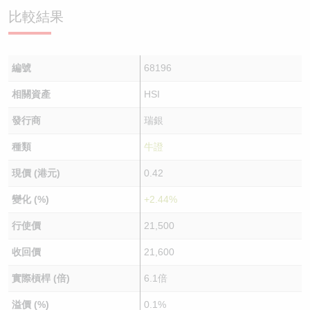
比較結果
編號
68196
相關資產
HSI
發行商
瑞銀
種類
牛證
現價 (港元)
0.42
變化 (%)
+2.44%
行使價
21,500
收回價
21,600
實際槓桿 (倍)
6.1倍
溢價 (%)
0.1%