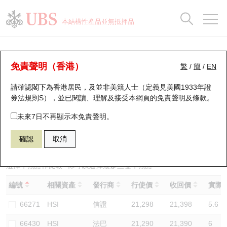
正股資料及市場統計
認股證分析儀
牛熊證分析儀
輪證市場統計
港股通資金流
瑞銀輪證教室
認股證
牛熊證
本結構性產品並無抵押品
認股證搜尋
表現
圖搜牛熊
表現
十大成交
港股通資金流
十大成交
瑞銀輪證教室
牛熊證分析儀
瑞銀認股證一覽
街貨統計
街貨統計
十大升幅/跌幅
正股分析儀
持股比重
每月輪證大市專題
牛熊全景快搜
免責聲明（香港）
繁
/
簡
/
EN
表現
街貨統計
比較
請確認閣下為香港居民，及並非美籍人士（定義見美國1933年證
新發行瑞銀認股證
比較
牛熊證搜尋
比較
十大認股證成交分佈
二十大活躍股份
顯示所有持股比重
輪證專欄
券法規則S），並已閱讀、理解及接受本網頁的
免責聲明及條款
。
即將到期認股證
牛熊證街貨分佈圖
十天股證佔大市成交
恒指成份股
講座及教育短片
68044 瑞銀
牛證
未來7日不再顯示本免責聲明。
HSI 恒生指數
確認
取消
認股證到期結算價查詢
正股牛熊證列表
資金流
國指成份股
認股證投資者教育
認股證分析儀
新發行瑞銀牛熊證
街貨統計
科指成份股
牛熊證投資者教育
選擇牛熊證作比較 *你可以選擇最多
三
隻牛熊證
編號
相關資產
發行商
行使價
收回價
實際槓
認股證速算機
已收回牛熊證剩餘價值
三十大平均引伸波幅
相關資產沽空
認股證牛熊證常問問題
66271
HSI
信證
21,298
21,398
5.6
引伸波幅比較圖
即將到期牛熊證
業績及經濟日曆
66430
HSI
法巴
21,290
21,390
6