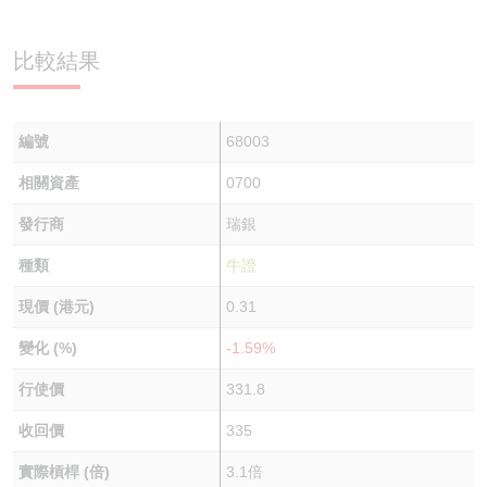
比較結果
編號
68003
相關資產
0700
發行商
瑞銀
種類
牛證
現價 (港元)
0.31
變化 (%)
-1.59%
行使價
331.8
收回價
335
實際槓桿 (倍)
3.1倍