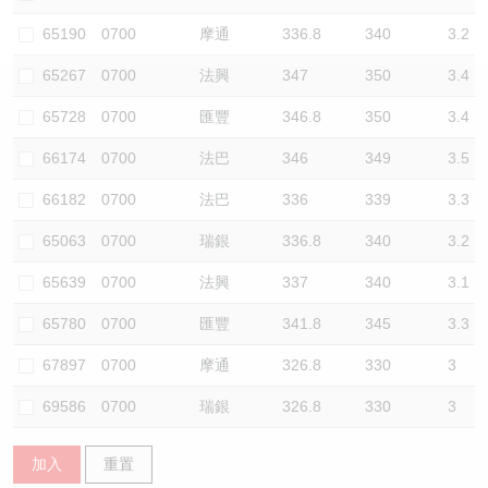
認股證/牛熊證日誌
牛熊證到期結算價查詢
中資ETFs溢價比較
65190
0700
摩通
336.8
340
3.2
65267
0700
法興
347
350
3.4
認股證文件及公告
牛熊證分析儀
AH 股價對照
65728
0700
匯豐
346.8
350
3.4
認股證文件及公告 (瑞信)
牛熊證速算機
即市板塊表現
66174
0700
法巴
346
349
3.5
牛熊證文件及公告
ADR
66182
0700
法巴
336
339
3.3
65063
0700
瑞銀
336.8
340
3.2
牛熊證文件及公告 (瑞信)
收市競價變化
65639
0700
法興
337
340
3.1
65780
0700
匯豐
341.8
345
3.3
67897
0700
摩通
326.8
330
3
69586
0700
瑞銀
326.8
330
3
加入
重置