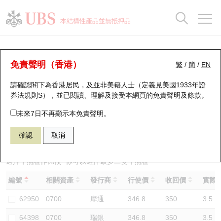
正股資料及市場統計
認股證分析儀
牛熊證分析儀
輪證市場統計
港股通資金流
瑞銀輪證教室
認股證
牛熊證
本結構性產品並無抵押品
認股證搜尋
表現
圖搜牛熊
表現
十大成交
港股通資金流
十大成交
瑞銀輪證教室
牛熊證分析儀
瑞銀認股證一覽
街貨統計
街貨統計
十大升幅/跌幅
正股分析儀
持股比重
每月輪證大市專題
牛熊全景快搜
免責聲明（香港）
繁
/
簡
/
EN
表現
街貨統計
比較
請確認閣下為香港居民，及並非美籍人士（定義見美國1933年證
新發行瑞銀認股證
比較
牛熊證搜尋
比較
十大認股證成交分佈
二十大活躍股份
顯示所有持股比重
輪證專欄
券法規則S），並已閱讀、理解及接受本網頁的
免責聲明及條款
。
即將到期認股證
牛熊證街貨分佈圖
十天股證佔大市成交
恒指成份股
講座及教育短片
68003 瑞銀
牛證
未來7日不再顯示本免責聲明。
0700 騰訊控股
確認
取消
認股證到期結算價查詢
正股牛熊證列表
資金流
國指成份股
認股證投資者教育
認股證分析儀
新發行瑞銀牛熊證
街貨統計
科指成份股
牛熊證投資者教育
選擇牛熊證作比較 *你可以選擇最多
三
隻牛熊證
編號
相關資產
發行商
行使價
收回價
實際槓
認股證速算機
已收回牛熊證剩餘價值
三十大平均引伸波幅
相關資產沽空
認股證牛熊證常問問題
62950
0700
摩通
346.8
350
3.5
引伸波幅比較圖
即將到期牛熊證
業績及經濟日曆
64398
0700
瑞銀
346.8
350
3.5