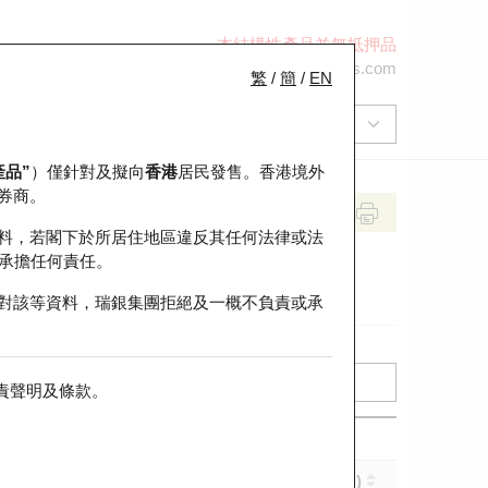
本結構性產品並無抵押品
+852 2971 6668
ol-hkwarrants@ubs.com
繁
/
簡
/
EN
產品”
）僅針對及擬向
香港
居民發售。香港境外
券商。
料，若閣下於所居住地區違反其任何法律或法
承擔任何責任。
對該等資料，瑞銀集團拒絕及一概不負責或承
責聲明及條款
。
實際槓桿 (倍)
到期日 (年-月-日)