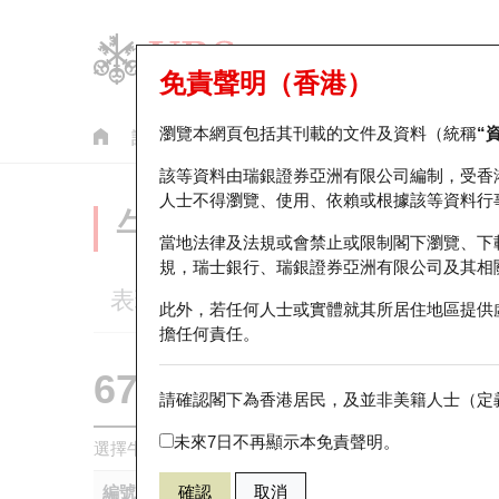
免責聲明（香港）
瀏覽本網頁包括其刊載的文件及資料（統稱
“
認股證
牛熊證
美股指數產品
輪證市場統計
該等資料由瑞銀證券亞洲有限公司編制，受香
人士不得瀏覽、使用、依賴或根據該等資料行
牛熊證分析儀
當地法律及法規或會禁止或限制閣下瀏覽、下
規，瑞士銀行、瑞銀證券亞洲有限公司及其相
表現
街貨統計
比較
此外，若任何人士或實體就其所居住地區提供
擔任何責任。
67880 瑞銀
熊證
請確認閣下為香港居民，及並非美籍人士（定義
HSI 恒生指
未來7日不再顯示本免責聲明。
選擇牛熊證作比較 *你可以選擇最多
五
隻牛熊證
編號
確認
取消
相關資產
發