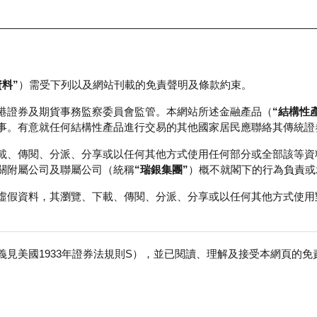
資料”
）需受下列以及網站刊載的免責聲明及條款約束。
正股資料及市場統計
瑞銀輪證教室
港證券及期貨事務監察委員會監管。本網站所述金融產品（
“結構性
事。有意就任何結構性產品進行交易的其他國家居民應聯絡其傳統證
載、傳閱、分派、分享或以任何其他方式使用任何部分或全部該等資
關附屬公司及聯屬公司（統稱
“瑞銀集團”
）概不就閣下的行為負責或
虛假資料，其瀏覽、下載、傳閱、分派、分享或以任何其他方式使用
見美國1933年證券法規則S），並已閱讀、理解及接受本網頁的
數
免
行商
行使價
收回價