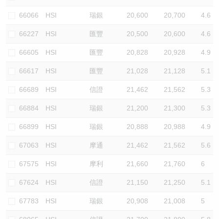
認股證/牛熊證日誌
牛熊證到期結算價查詢
中資ETFs溢價比較
66066
HSI
瑞銀
20,600
20,700
4.6
66227
HSI
匯豐
20,500
20,600
4.6
認股證文件及公告
牛熊證分析儀
AH 股價對照
66605
HSI
匯豐
20,828
20,928
4.9
認股證文件及公告 (瑞信)
牛熊證速算機
即市板塊表現
66617
HSI
匯豐
21,028
21,128
5.1
牛熊證文件及公告
ADR
66689
HSI
信證
21,462
21,562
5.3
66884
HSI
瑞銀
21,200
21,300
5.3
牛熊證文件及公告 (瑞信)
收市競價變化
66899
HSI
瑞銀
20,888
20,988
4.9
67063
HSI
摩通
21,462
21,562
5.6
67575
HSI
摩利
21,660
21,760
6
67624
HSI
信證
21,150
21,250
5.1
67783
HSI
瑞銀
20,908
21,008
5