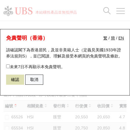
正股資料及市場統計
認股證分析儀
牛熊證分析儀
輪證市場統計
港股通資金流
瑞銀輪證教室
認股證
牛熊證
本結構性產品並無抵押品
認股證搜尋
表現
圖搜牛熊
表現
十大成交
港股通資金流
十大成交
瑞銀輪證教室
牛熊證分析儀
瑞銀認股證一覽
街貨統計
街貨統計
十大升幅/跌幅
正股分析儀
持股比重
每月輪證大市專題
牛熊全景快搜
免責聲明（香港）
繁
/
簡
/
EN
表現
街貨統計
比較
請確認閣下為香港居民，及並非美籍人士（定義見美國1933年證
新發行瑞銀認股證
比較
牛熊證搜尋
比較
十大認股證成交分佈
二十大活躍股份
顯示所有持股比重
輪證專欄
券法規則S），並已閱讀、理解及接受本網頁的
免責聲明及條款
。
即將到期認股證
牛熊證街貨分佈圖
十天股證佔大市成交
恒指成份股
講座及教育短片
67775 瑞銀
牛證
未來7日不再顯示本免責聲明。
HSI 恒生指數
確認
取消
認股證到期結算價查詢
正股牛熊證列表
資金流
國指成份股
認股證投資者教育
認股證分析儀
新發行瑞銀牛熊證
街貨統計
科指成份股
牛熊證投資者教育
選擇牛熊證作比較 *你可以選擇最多
三
隻牛熊證
編號
相關資產
發行商
行使價
收回價
實際槓
認股證速算機
已收回牛熊證剩餘價值
三十大平均引伸波幅
相關資產沽空
認股證牛熊證常問問題
65526
HSI
匯豐
20,550
20,650
4.7
引伸波幅比較圖
即將到期牛熊證
業績及經濟日曆
65534
HSI
匯豐
20,750
20,850
4.8