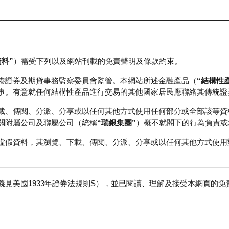
資料”
）需受下列以及網站刊載的免責聲明及條款約束。
正股資料及市場統計
瑞銀輪證教室
港證券及期貨事務監察委員會監管。本網站所述金融產品（
“結構性
事。有意就任何結構性產品進行交易的其他國家居民應聯絡其傳統證
載、傳閱、分派、分享或以任何其他方式使用任何部分或全部該等資
關附屬公司及聯屬公司（統稱
“瑞銀集團”
）概不就閣下的行為負責或
虛假資料，其瀏覽、下載、傳閱、分派、分享或以任何其他方式使用
見美國1933年證券法規則S），並已閱讀、理解及接受本網頁的
股
免
行商
行使價
收回價