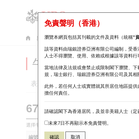
免責聲明（香港）
瀏覽本網頁包括其刊載的文件及資料（統稱
“
認股證
牛熊證
美股指數產品
輪證市場統計
該等資料由瑞銀證券亞洲有限公司編制，受香
人士不得瀏覽、使用、依賴或根據該等資料行
牛熊證分析儀
當地法律及法規或會禁止或限制閣下瀏覽、下
規，瑞士銀行、瑞銀證券亞洲有限公司及其相
表現
街貨統計
比較
此外，若任何人士或實體就其所居住地區提供
擔任何責任。
67496 瑞銀
牛證
請確認閣下為香港居民，及並非美籍人士（定義
0005 匯豐控
未來7日不再顯示本免責聲明。
選擇牛熊證作比較 *你可以選擇最多
五
隻牛熊證
編號
確認
取消
相關資產
發