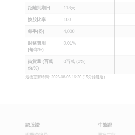
距離到期日
118天
換股比率
100
每手(份)
4,000
財務費用
0.01%
(每年%)
街貨量 (百萬
0百萬 (0%)
份/%)
最後更新時間:
2026-08-06 16:20
(15分鐘延遲)
認股證
牛熊證
認股證搜尋
圖搜牛熊