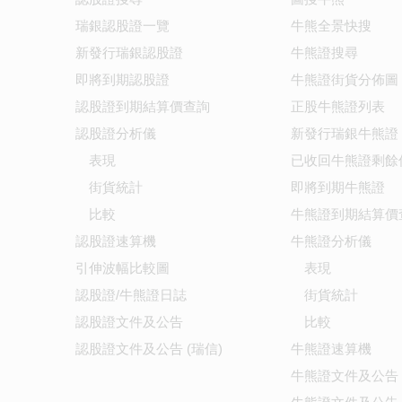
瑞銀認股證一覽
牛熊全景快搜
新發行瑞銀認股證
牛熊證搜尋
即將到期認股證
牛熊證街貨分佈圖
認股證到期結算價查詢
正股牛熊證列表
認股證分析儀
新發行瑞銀牛熊證
表現
已收回牛熊證剩餘
街貨統計
即將到期牛熊證
比較
牛熊證到期結算價
認股證速算機
牛熊證分析儀
引伸波幅比較圖
表現
認股證/牛熊證日誌
街貨統計
認股證文件及公告
比較
認股證文件及公告 (瑞信)
牛熊證速算機
牛熊證文件及公告