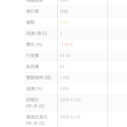
相關資產
0005
發行商
瑞銀
種類
牛證
現價 (港元)
1
變化 (%)
-2.91%
行使價
61.42
收回價
62
實際槓桿 (倍)
1.6倍
溢價 (%)
0.8%
到期日
2026-12-02
(年-月-日)
最後交易日
2026-12-01
(年-月-日)