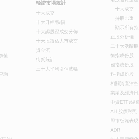
輪證市場統計
十大成交
十大成交
持股比重
十大升幅/跌幅
顯示所有持
十大認股證成交分佈
正股分析儀
十天股證佔大市成交
二十大活躍股
資金流
價值
恒指成份股
街貨統計
國指成份股
三十大平均引伸波幅
查詢
科指成份股
相關資產沽空
業績及經濟日
中資ETFs溢
AH 股價對照
即市板塊表現
ADR