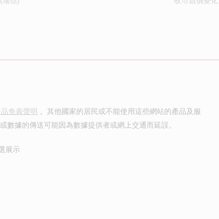
(瑞信)
收市競價變化
產品免責聲明
。其他國家的居民或不能使用這些網站的產品及服
價或數據的傳送可能因為數據提供者或網上交通而延誤。
選展示