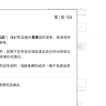
本結構性產品並無抵押品
+852 2971 6668
ol-hkwarrants@ubs.com
繁
/
簡
/
EN
產品”
）僅針對及擬向
香港
居民發售。香港境外
券商。
料，若閣下於所居住地區違反其任何法律或法
承擔任何責任。
對該等資料，瑞銀集團拒絕及一概不負責或承
責聲明及條款
。
實際槓桿 (倍)
到期日 (年-月-日)