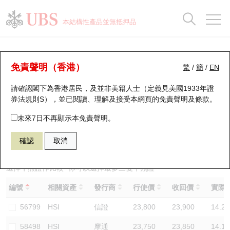
正股資料及市場統計
認股證分析儀
牛熊證分析儀
輪證市場統計
港股通資金流
瑞銀輪證教室
認股證
牛熊證
本結構性產品並無抵押品
認股證搜尋
表現
圖搜牛熊
表現
十大成交
港股通資金流
十大成交
瑞銀輪證教室
牛熊證分析儀
瑞銀認股證一覽
街貨統計
街貨統計
十大升幅/跌幅
正股分析儀
持股比重
每月輪證大市專題
牛熊全景快搜
免責聲明（香港）
繁
/
簡
/
EN
表現
街貨統計
比較
請確認閣下為香港居民，及並非美籍人士（定義見美國1933年證
新發行瑞銀認股證
比較
牛熊證搜尋
比較
十大認股證成交分佈
二十大活躍股份
顯示所有持股比重
輪證專欄
券法規則S），並已閱讀、理解及接受本網頁的
免責聲明及條款
。
即將到期認股證
牛熊證街貨分佈圖
十天股證佔大市成交
恒指成份股
講座及教育短片
67440 瑞銀
牛證
未來7日不再顯示本免責聲明。
HSI 恒生指數
確認
取消
認股證到期結算價查詢
正股牛熊證列表
資金流
國指成份股
認股證投資者教育
認股證分析儀
新發行瑞銀牛熊證
街貨統計
科指成份股
牛熊證投資者教育
選擇牛熊證作比較 *你可以選擇最多
三
隻牛熊證
編號
相關資產
發行商
行使價
收回價
實際槓
認股證速算機
已收回牛熊證剩餘價值
三十大平均引伸波幅
相關資產沽空
認股證牛熊證常問問題
56799
HSI
信證
23,800
23,900
14.2
引伸波幅比較圖
即將到期牛熊證
業績及經濟日曆
58498
HSI
摩通
23,750
23,850
14.1