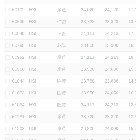
認股證/牛熊證日誌
牛熊證到期結算價查詢
中資ETFs溢價比較
60102
HSI
摩通
24,020
24,120
17.1
60639
HSI
信證
23,728
23,828
13.4
認股證文件及公告
牛熊證分析儀
AH 股價對照
60640
HSI
信證
24,113
24,213
17
認股證文件及公告 (瑞信)
牛熊證速算機
即市板塊表現
60765
HSI
花旗
23,800
23,900
15
牛熊證文件及公告
ADR
60952
HSI
摩通
24,113
24,213
18
60960
HSI
摩通
23,930
24,030
15.7
牛熊證文件及公告 (瑞信)
收市競價變化
61044
HSI
匯豐
23,788
23,888
14.8
61053
HSI
匯豐
23,950
24,050
16.3
61064
HSI
匯豐
24,113
24,213
18.5
61281
HSI
摩通
23,720
23,820
13.9
61302
HSI
摩通
23,900
24,000
15.7