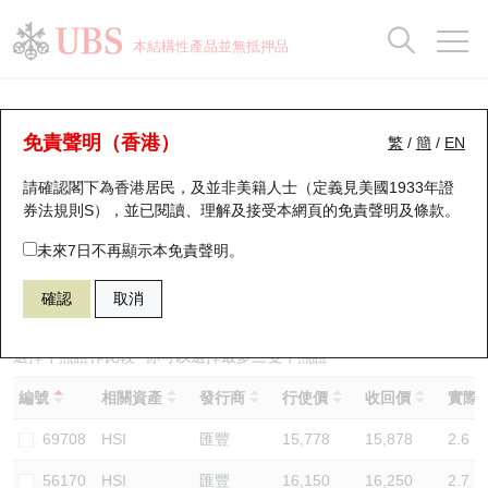
正股資料及市場統計
認股證分析儀
牛熊證分析儀
輪證市場統計
港股通資金流
瑞銀輪證教室
認股證
牛熊證
本結構性產品並無抵押品
認股證搜尋
表現
圖搜牛熊
表現
十大成交
港股通資金流
十大成交
瑞銀輪證教室
牛熊證分析儀
瑞銀認股證一覽
街貨統計
街貨統計
十大升幅/跌幅
正股分析儀
持股比重
每月輪證大市專題
牛熊全景快搜
免責聲明（香港）
繁
/
簡
/
EN
表現
街貨統計
比較
請確認閣下為香港居民，及並非美籍人士（定義見美國1933年證
新發行瑞銀認股證
比較
牛熊證搜尋
比較
十大認股證成交分佈
二十大活躍股份
顯示所有持股比重
輪證專欄
券法規則S），並已閱讀、理解及接受本網頁的
免責聲明及條款
。
即將到期認股證
牛熊證街貨分佈圖
十天股證佔大市成交
恒指成份股
講座及教育短片
67311 瑞銀
牛證
未來7日不再顯示本免責聲明。
HSI 恒生指數
確認
取消
認股證到期結算價查詢
正股牛熊證列表
資金流
國指成份股
認股證投資者教育
認股證分析儀
新發行瑞銀牛熊證
街貨統計
科指成份股
牛熊證投資者教育
選擇牛熊證作比較 *你可以選擇最多
三
隻牛熊證
編號
相關資產
發行商
行使價
收回價
實際槓
認股證速算機
已收回牛熊證剩餘價值
三十大平均引伸波幅
相關資產沽空
認股證牛熊證常問問題
69708
HSI
匯豐
15,778
15,878
2.6
引伸波幅比較圖
即將到期牛熊證
業績及經濟日曆
56170
HSI
匯豐
16,150
16,250
2.7